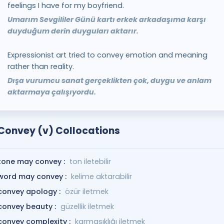
feelings I have for my boyfriend.
Umarım Sevgililer Günü kartı erkek arkadaşıma karşı
duyduğum derin duyguları aktarır.
Expressionist art tried to convey emotion and meaning
rather than reality.
Dışa vurumcu sanat gerçeklikten çok, duygu ve anlam
aktarmaya çalışıyordu.
Convey (v) Collocations
tone may convey :
ton iletebilir
word may convey :
kelime aktarabilir
convey apology :
özür iletmek
convey beauty :
güzellik iletmek
convey complexity :
karmaşıklığı iletmek