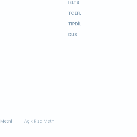
IELTS
TOEFL
TIPDİL
DUS
 Metni
Açık Rıza Metni