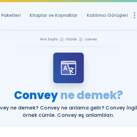
Paketleri
Kitaplar ve Kaynaklar
Katılımcı Görüşleri
Ücretsiz Kayna
Ana Sayfa
Sözlük
convey
YDS ve YÖKDİL içi
Sözlük
İngilizce Sınavları
Puan Hesapla
Convey
ne demek?
YDS ve YÖKDİL P
Remz
Rehberlik Aracı
vey ne demek? Convey ne anlama gelir? Convey İngil
YDS ve YÖKDİL'e H
örnek cümle. Convey eş anlamlıları.
ÖSYM Sınav Ta
Tüm ÖSYM Sınavl