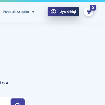
0
Faydalı Araçlar
Üye Girişi
klar
n Ücretsiz Kaynaklar
 için Özel Sözlük
Sepetin Şu An Boş.
ma
uan Hesaplama Aracı
i Hoca ile seni sınava hazırlayacak onlarca eğitim seni bekliyor!
Şifremi Hatırlamıyorum
GİRİŞ YAP
izce
azırlananlar için Öneriler
kvimi
ÜYE DEĞİLİM
arı Tek Takvimde