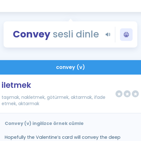
Kampanyalar
Eğitim ve Kitaplar
Blog
Convey
sesli dinle
YDS - YÖKDİL Tüm S
İngilizce Gram
İngilizce Gramer
convey (v)
iletmek
taşımak, nakletmek, götürmek, aktarmak, ifade
etmek, aktarmak
Convey (v) ingilizce örnek cümle
Hopefully the Valentine’s card will convey the deep