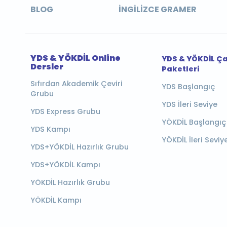
BLOG
İNGILIZCE GRAMER
YDS & YÖKDİL Online
YDS & YÖKDİL Ç
Dersler
Paketleri
Sıfırdan Akademik Çeviri
YDS Başlangıç
Grubu
YDS İleri Seviye
YDS Express Grubu
YÖKDİL Başlangıç
YDS Kampı
YÖKDİL İleri Seviy
YDS+YÖKDİL Hazırlık Grubu
YDS+YÖKDİL Kampı
YÖKDİL Hazırlık Grubu
YÖKDİL Kampı