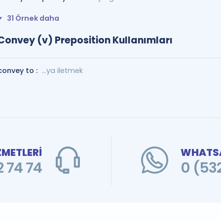
31 Örnek daha
Convey (v) Preposition Kullanımları
convey to :
...ya iletmek
ZMETLERİ
WHATSA
 74 74
0 (53