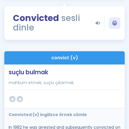
Puan Hesaplama
Convicted
sesli
Rehberlik Aracı
dinle
ÖSYM Sınav Takvimi
Kampanyalar
Blog
convict (v)
İngilizce Gramer
suçlu bulmak
mahkum etmek, suçlu çıkarmak
Convicted (v) ingilizce örnek cümle
In 1982 he was arrested and subsequently convicted on