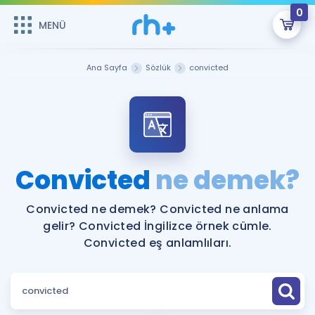
0
MENÜ
MENÜ
Üye Girişi
Ana Sayfa
Sözlük
convicted
Online Dersler
Sepetin Şu An Boş.
Çalışma Paketleri
Remzi Hoca ile seni sınava hazırlayacak onlarca eğitim seni
bekliyor!
Kitaplar ve Kaynaklar
GİRİŞ YAP
Convicted
ne demek?
Katılımcı Görüşleri
Şifremi Hatırlamıyorum
Convicted ne demek? Convicted ne anlama
gelir? Convicted İngilizce örnek cümle.
ÜYE DEĞİLİM
Faydalı Araçlar
Convicted eş anlamlıları.
Ücretsiz Kaynaklar
Blog
İngilizce Gramer
Hakkımızda
Kariyer
Sözlük
Soru & Cevap
İletişim