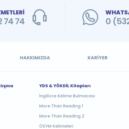
ZMETLERİ
WHATSA
 74 74
0 (53
HAKKIMIZDA
KARIYER
alışma
YDS & YÖKDİL Kitapları
İngilizce Kelime Bulmacası
More Than Reading 1
More Than Reading 2
ÖSYM Kelimeleri