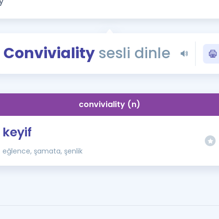
Kampanyalar
Eğitim ve Kitaplar
Blog
Conviviality
sesli dinle
YDS - YÖKDİL Tüm S
İngilizce Gram
İngilizce Gramer
conviviality (n)
keyif
eğlence, şamata, şenlik