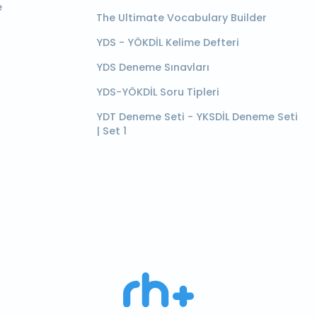
e
The Ultimate Vocabulary Builder
YDS - YÖKDİL Kelime Defteri
YDS Deneme Sınavları
YDS-YÖKDİL Soru Tipleri
YDT Deneme Seti - YKSDİL Deneme Seti
| Set 1