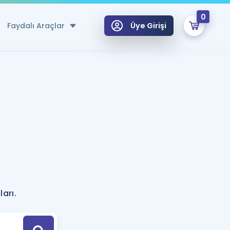
0
Faydalı Araçlar
Üye Girişi
klar
n Ücretsiz Kaynaklar
 için Özel Sözlük
Sepetin Şu An Boş.
ma
uan Hesaplama Aracı
i Hoca ile seni sınava hazırlayacak onlarca eğitim seni bekliyor!
Şifremi Hatırlamıyorum
GİRİŞ YAP
azırlananlar için Öneriler
ları.
kvimi
ÜYE DEĞİLİM
arı Tek Takvimde