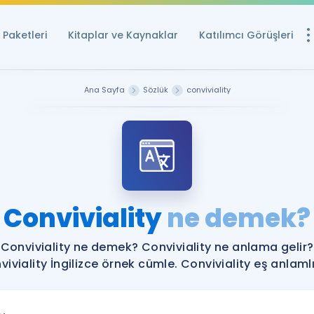
Paketleri
Kitaplar ve Kaynaklar
Katılımcı Görüşleri
Ücretsiz Kayna
Ana Sayfa
Sözlük
conviviality
YDS ve YÖKDİL içi
Sözlük
İngilizce Sınavları
Puan Hesapla
Conviviality
ne demek?
YDS ve YÖKDİL P
Remz
Rehberlik Aracı
Conviviality ne demek? Conviviality ne anlama gelir?
YDS ve YÖKDİL'e H
iviality İngilizce örnek cümle. Conviviality eş anlamlı
ÖSYM Sınav Ta
Tüm ÖSYM Sınavl