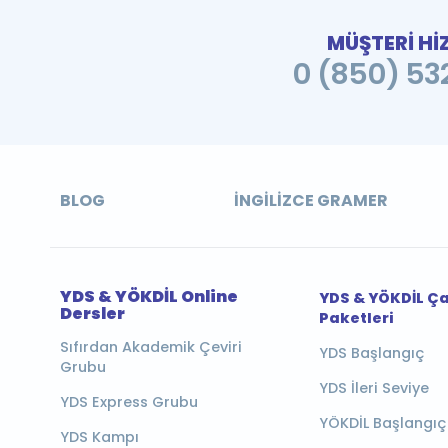
MÜŞTERİ Hİ
0 (850) 532
BLOG
İNGILIZCE GRAMER
YDS & YÖKDİL Online
YDS & YÖKDİL Ç
Dersler
Paketleri
Sıfırdan Akademik Çeviri
YDS Başlangıç
Grubu
YDS İleri Seviye
YDS Express Grubu
YÖKDİL Başlangıç
YDS Kampı