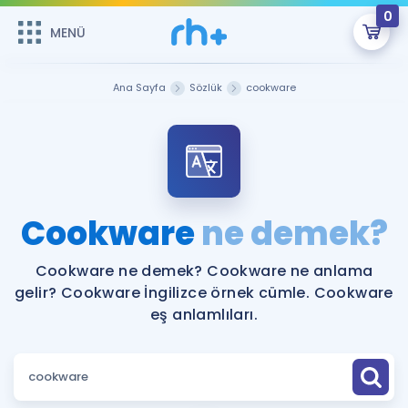
0
MENÜ
MENÜ
Üye Girişi
Ana Sayfa
Sözlük
cookware
Online Dersler
Sepetin Şu An Boş.
Çalışma Paketleri
Remzi Hoca ile seni sınava hazırlayacak onlarca eğitim seni
bekliyor!
Kitaplar ve Kaynaklar
GİRİŞ YAP
Cookware
ne demek?
Katılımcı Görüşleri
Şifremi Hatırlamıyorum
Cookware ne demek? Cookware ne anlama
gelir? Cookware İngilizce örnek cümle. Cookware
ÜYE DEĞİLİM
Faydalı Araçlar
eş anlamlıları.
Ücretsiz Kaynaklar
Blog
İngilizce Gramer
Hakkımızda
Kariyer
Sözlük
Soru & Cevap
İletişim