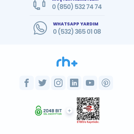
0 (850) 532 74 74
WHATSAPP YARDIM
0 (532) 365 01 08