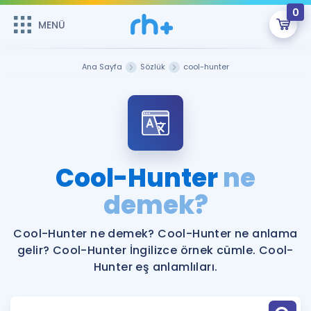
0
MENÜ
MENÜ
Üye Girişi
Ana Sayfa
Sözlük
cool-hunter
Online Dersler
Sepetin Şu An Boş.
Çalışma Paketleri
Remzi Hoca ile seni sınava hazırlayacak onlarca eğitim seni
bekliyor!
Kitaplar ve Kaynaklar
GİRİŞ YAP
Cool-Hunter
ne
Katılımcı Görüşleri
demek?
Şifremi Hatırlamıyorum
ÜYE DEĞİLİM
Faydalı Araçlar
Cool-Hunter ne demek? Cool-Hunter ne anlama
gelir? Cool-Hunter İngilizce örnek cümle. Cool-
Ücretsiz Kaynaklar
Blog
İngilizce Gramer
Hunter eş anlamlıları.
Hakkımızda
Kariyer
Sözlük
Soru & Cevap
İletişim