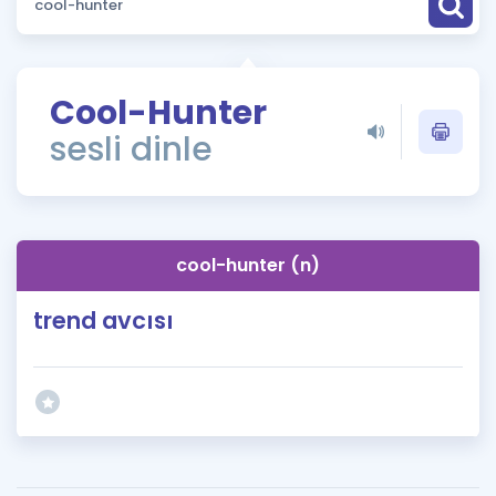
Puan Hesaplama
Rehberlik Aracı
Cool-Hunter
ÖSYM Sınav Takvimi
sesli dinle
Kampanyalar
Blog
cool-hunter (n)
İngilizce Gramer
trend avcısı