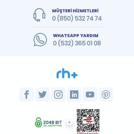
MÜŞTERİ HİZMETLERİ
0 (850) 532 74 74
WHATSAPP YARDIM
0 (532) 365 01 08