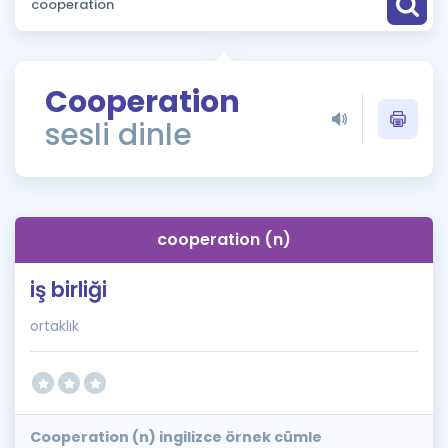
Puan Hesaplama
Rehberlik Aracı
Cooperation
ÖSYM Sınav Takvimi
sesli dinle
Kampanyalar
Blog
cooperation (n)
İngilizce Gramer
iş birliği
ortaklık
Cooperation (n) ingilizce örnek cümle