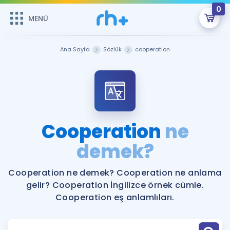
0
MENÜ
MENÜ
Üye Girişi
Ana Sayfa
Sözlük
cooperation
Online Dersler
Sepetin Şu An Boş.
Çalışma Paketleri
Remzi Hoca ile seni sınava hazırlayacak onlarca eğitim seni
bekliyor!
Kitaplar ve Kaynaklar
GİRİŞ YAP
Cooperation
ne
Katılımcı Görüşleri
demek?
Şifremi Hatırlamıyorum
ÜYE DEĞİLİM
Faydalı Araçlar
Cooperation ne demek? Cooperation ne anlama
gelir? Cooperation İngilizce örnek cümle.
Ücretsiz Kaynaklar
Blog
İngilizce Gramer
Cooperation eş anlamlıları.
Hakkımızda
Kariyer
Sözlük
Soru & Cevap
İletişim