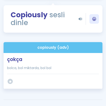
Puan Hesaplama
Copiously
sesli
Rehberlik Aracı
dinle
ÖSYM Sınav Takvimi
Kampanyalar
Blog
copiously (adv)
İngilizce Gramer
çokça
bolca, bol miktarda, bol bol