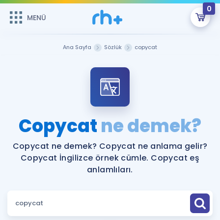
0
MENÜ
MENÜ
Üye Girişi
Ana Sayfa
Sözlük
copycat
Online Dersler
Sepetin Şu An Boş.
Çalışma Paketleri
Remzi Hoca ile seni sınava hazırlayacak onlarca eğitim seni
bekliyor!
Kitaplar ve Kaynaklar
GİRİŞ YAP
Copycat
ne demek?
Katılımcı Görüşleri
Şifremi Hatırlamıyorum
Copycat ne demek? Copycat ne anlama gelir?
Copycat İngilizce örnek cümle. Copycat eş
ÜYE DEĞİLİM
Faydalı Araçlar
anlamlıları.
Ücretsiz Kaynaklar
Blog
İngilizce Gramer
Hakkımızda
Kariyer
Sözlük
Soru & Cevap
İletişim