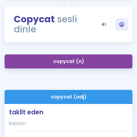
Puan Hesaplama
Copycat
sesli
Rehberlik Aracı
dinle
ÖSYM Sınav Takvimi
Kampanyalar
Blog
copycat (n)
İngilizce Gramer
copycat (adj)
taklit eden
kopyacı