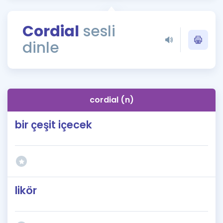
Puan Hesaplama
Cordial
sesli
Rehberlik Aracı
dinle
ÖSYM Sınav Takvimi
Kampanyalar
Blog
cordial (n)
İngilizce Gramer
bir çeşit içecek
likör