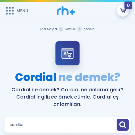
0
MENÜ
MENÜ
Üye Girişi
Ana Sayfa
Sözlük
cordial
Online Dersler
Sepetin Şu An Boş.
Çalışma Paketleri
Remzi Hoca ile seni sınava hazırlayacak onlarca eğitim seni
bekliyor!
Kitaplar ve Kaynaklar
GİRİŞ YAP
Cordial
ne demek?
Katılımcı Görüşleri
Şifremi Hatırlamıyorum
Cordial ne demek? Cordial ne anlama gelir?
Cordial İngilizce örnek cümle. Cordial eş
ÜYE DEĞİLİM
Faydalı Araçlar
anlamlıları.
Ücretsiz Kaynaklar
Blog
İngilizce Gramer
Hakkımızda
Kariyer
Sözlük
Soru & Cevap
İletişim