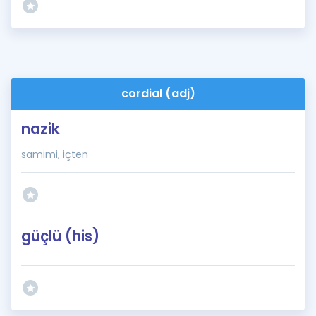
cordial (adj)
nazik
samimi, içten
güçlü (his)