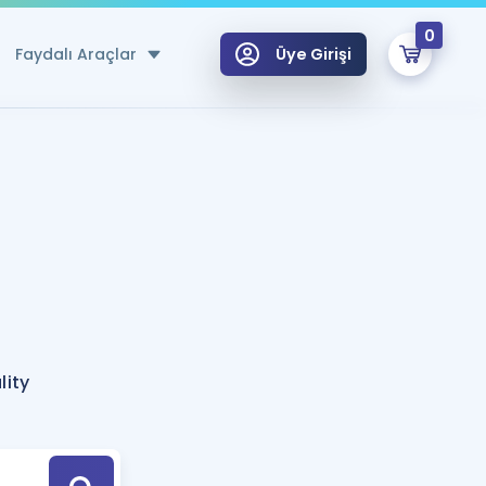
0
Faydalı Araçlar
Üye Girişi
klar
n Ücretsiz Kaynaklar
 için Özel Sözlük
Sepetin Şu An Boş.
ma
uan Hesaplama Aracı
i Hoca ile seni sınava hazırlayacak onlarca eğitim seni bekliyor!
Şifremi Hatırlamıyorum
GİRİŞ YAP
lity
azırlananlar için Öneriler
kvimi
ÜYE DEĞİLİM
arı Tek Takvimde