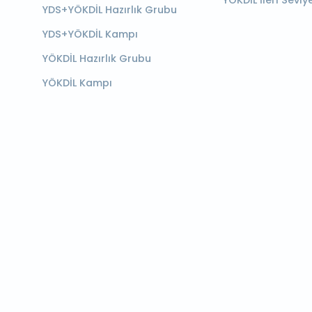
YÖKDİL İleri Seviy
YDS+YÖKDİL Hazırlık Grubu
YDS+YÖKDİL Kampı
YÖKDİL Hazırlık Grubu
YÖKDİL Kampı