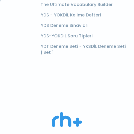
e
The Ultimate Vocabulary Builder
YDS - YÖKDİL Kelime Defteri
YDS Deneme Sınavları
YDS-YÖKDİL Soru Tipleri
YDT Deneme Seti - YKSDİL Deneme Seti
| Set 1