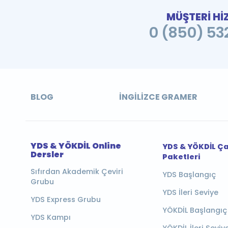
MÜŞTERİ Hİ
0 (850) 532
BLOG
İNGILIZCE GRAMER
YDS & YÖKDİL Online
YDS & YÖKDİL Ç
Dersler
Paketleri
Sıfırdan Akademik Çeviri
YDS Başlangıç
Grubu
YDS İleri Seviye
YDS Express Grubu
YÖKDİL Başlangıç
YDS Kampı