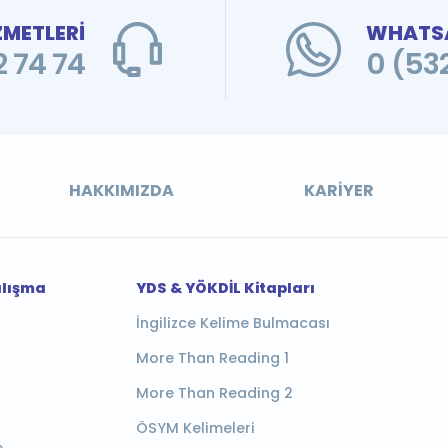
ZMETLERİ
WHATSA
 74 74
0 (53
HAKKIMIZDA
KARIYER
alışma
YDS & YÖKDİL Kitapları
İngilizce Kelime Bulmacası
More Than Reading 1
More Than Reading 2
ÖSYM Kelimeleri