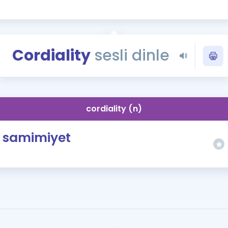
Kampanyalar
Eğitim ve Kitaplar
Blog
Cordiality
sesli dinle
YDS - YÖKDİL Tüm S
İngilizce Gram
İngilizce Gramer
cordiality (n)
samimiyet