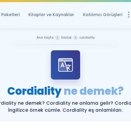
Paketleri
Kitaplar ve Kaynaklar
Katılımcı Görüşleri
Ücretsiz Kayna
Ana Sayfa
Sözlük
cordiality
YDS ve YÖKDİL içi
Sözlük
İngilizce Sınavları
Puan Hesapla
Cordiality
ne demek?
YDS ve YÖKDİL P
Remz
Rehberlik Aracı
diality ne demek? Cordiality ne anlama gelir? Cordia
YDS ve YÖKDİL'e H
İngilizce örnek cümle. Cordiality eş anlamlıları.
ÖSYM Sınav Ta
Tüm ÖSYM Sınavl