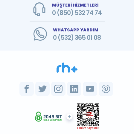
MÜŞTERİ HİZMETLERİ
0 (850) 532 74 74
WHATSAPP YARDIM
0 (532) 365 01 08