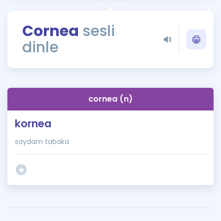
Puan Hesaplama
Cornea
sesli
Rehberlik Aracı
dinle
ÖSYM Sınav Takvimi
Kampanyalar
Blog
cornea (n)
İngilizce Gramer
kornea
saydam tabaka