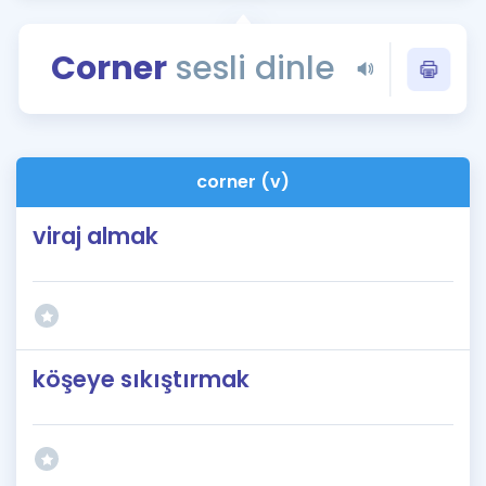
Puan Hesaplama
Corner
sesli dinle
Rehberlik Aracı
ÖSYM Sınav Takvimi
Kampanyalar
corner (v)
Blog
viraj almak
İngilizce Gramer
köşeye sıkıştırmak