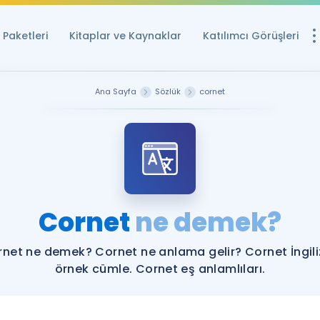
Paketleri
Kitaplar ve Kaynaklar
Katılımcı Görüşleri
Ücretsiz Kayna
Ana Sayfa
Sözlük
cornet
YDS ve YÖKDİL içi
Sözlük
İngilizce Sınavları
Puan Hesapla
Cornet
ne demek?
YDS ve YÖKDİL P
Remz
Rehberlik Aracı
net ne demek? Cornet ne anlama gelir? Cornet İngil
YDS ve YÖKDİL'e H
örnek cümle. Cornet eş anlamlıları.
ÖSYM Sınav Ta
Tüm ÖSYM Sınavl