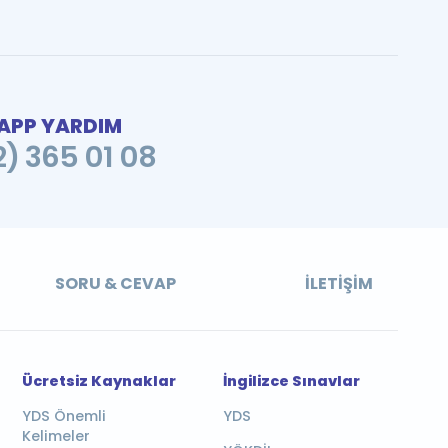
PP YARDIM
2) 365 01 08
SORU & CEVAP
İLETIŞIM
Ücretsiz Kaynaklar
İngilizce Sınavlar
YDS Önemli
YDS
Kelimeler