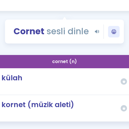
Kampanyalar
Eğitim ve Kitaplar
Blog
Cornet
sesli dinle
YDS - YÖKDİL Tüm S
İngilizce Gram
İngilizce Gramer
cornet (n)
külah
kornet (müzik aleti)