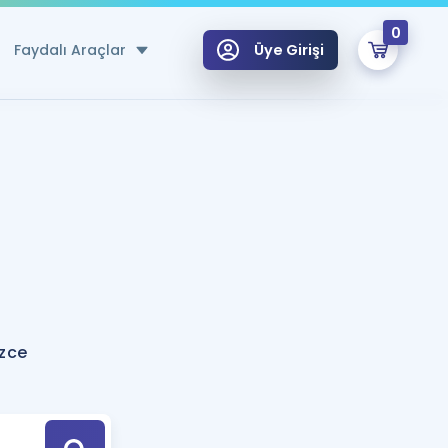
0
Faydalı Araçlar
Üye Girişi
klar
n Ücretsiz Kaynaklar
 için Özel Sözlük
Sepetin Şu An Boş.
ma
uan Hesaplama Aracı
i Hoca ile seni sınava hazırlayacak onlarca eğitim seni bekliyor!
Şifremi Hatırlamıyorum
GİRİŞ YAP
izce
azırlananlar için Öneriler
kvimi
ÜYE DEĞİLİM
arı Tek Takvimde