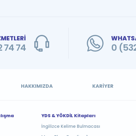
ZMETLERİ
WHATSA
 74 74
0 (53
HAKKIMIZDA
KARIYER
alışma
YDS & YÖKDİL Kitapları
İngilizce Kelime Bulmacası