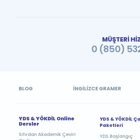
MÜŞTERİ Hİ
0 (850) 532
BLOG
İNGILIZCE GRAMER
YDS & YÖKDİL Online
YDS & YÖKDİL Ç
Dersler
Paketleri
Sıfırdan Akademik Çeviri
YDS Başlangıç