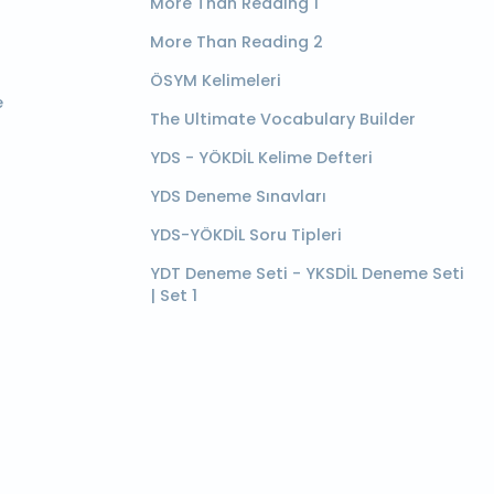
More Than Reading 1
More Than Reading 2
ÖSYM Kelimeleri
e
The Ultimate Vocabulary Builder
YDS - YÖKDİL Kelime Defteri
YDS Deneme Sınavları
YDS-YÖKDİL Soru Tipleri
YDT Deneme Seti - YKSDİL Deneme Seti
| Set 1