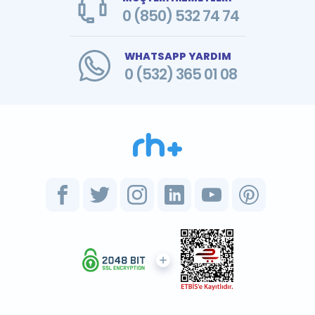
0 (850) 532 74 74
WHATSAPP YARDIM
0 (532) 365 01 08