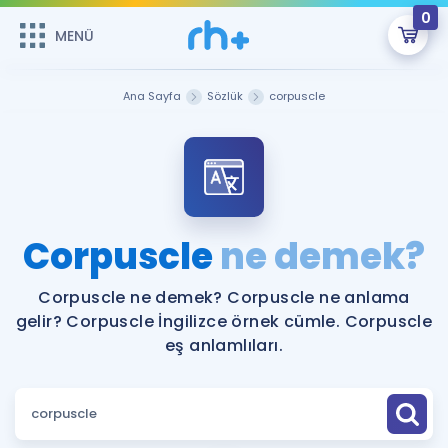
0
MENÜ
MENÜ
Üye Girişi
Ana Sayfa
Sözlük
corpuscle
Online Dersler
Sepetin Şu An Boş.
Çalışma Paketleri
Remzi Hoca ile seni sınava hazırlayacak onlarca eğitim seni
bekliyor!
Kitaplar ve Kaynaklar
GİRİŞ YAP
Corpuscle
ne demek?
Katılımcı Görüşleri
Şifremi Hatırlamıyorum
Corpuscle ne demek? Corpuscle ne anlama
gelir? Corpuscle İngilizce örnek cümle. Corpuscle
ÜYE DEĞİLİM
Faydalı Araçlar
eş anlamlıları.
Ücretsiz Kaynaklar
Blog
İngilizce Gramer
Hakkımızda
Kariyer
Sözlük
Soru & Cevap
İletişim