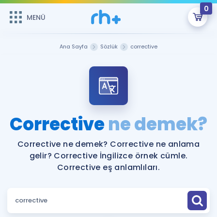
0
MENÜ
MENÜ
Üye Girişi
Ana Sayfa
Sözlük
corrective
Online Dersler
Sepetin Şu An Boş.
Çalışma Paketleri
Remzi Hoca ile seni sınava hazırlayacak onlarca eğitim seni
bekliyor!
Kitaplar ve Kaynaklar
GİRİŞ YAP
Corrective
ne demek?
Katılımcı Görüşleri
Şifremi Hatırlamıyorum
Corrective ne demek? Corrective ne anlama
gelir? Corrective İngilizce örnek cümle.
ÜYE DEĞİLİM
Faydalı Araçlar
Corrective eş anlamlıları.
Ücretsiz Kaynaklar
Blog
İngilizce Gramer
Hakkımızda
Kariyer
Sözlük
Soru & Cevap
İletişim