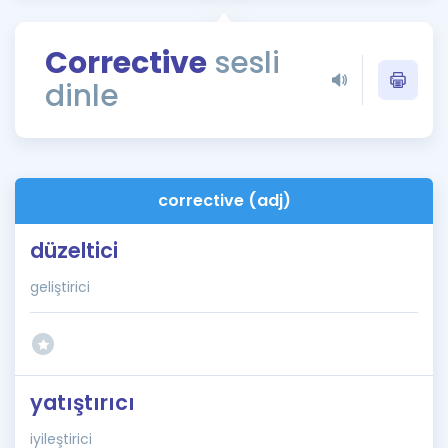
Puan Hesaplama
Corrective
sesli
Rehberlik Aracı
dinle
ÖSYM Sınav Takvimi
Kampanyalar
Blog
corrective (adj)
İngilizce Gramer
düzeltici
geliştirici
yatıştırıcı
iyileştirici