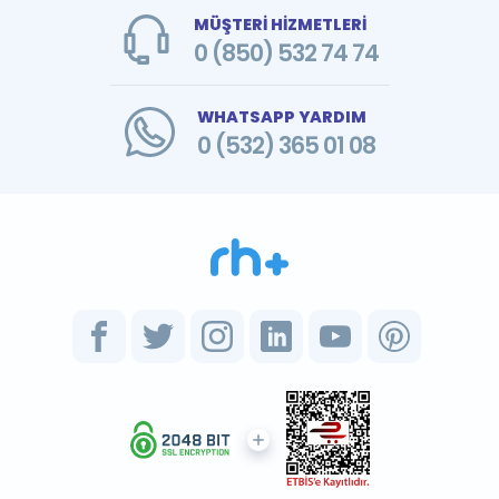
MÜŞTERİ HİZMETLERİ
0 (850) 532 74 74
WHATSAPP YARDIM
0 (532) 365 01 08