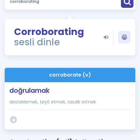
Puan Hesaplama
Rehberlik Aracı
Corroborating
ÖSYM Sınav Takvimi
sesli dinle
Kampanyalar
Blog
corroborate (v)
İngilizce Gramer
doğrulamak
desteklemek, teyit etmek, tasdik etmek