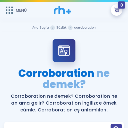
0
MENÜ
MENÜ
Üye Girişi
Ana Sayfa
Sözlük
corroboration
Online Dersler
Sepetin Şu An Boş.
Çalışma Paketleri
Remzi Hoca ile seni sınava hazırlayacak onlarca eğitim seni
bekliyor!
Kitaplar ve Kaynaklar
GİRİŞ YAP
Corroboration
ne
Katılımcı Görüşleri
demek?
Şifremi Hatırlamıyorum
ÜYE DEĞİLİM
Faydalı Araçlar
Corroboration ne demek? Corroboration ne
anlama gelir? Corroboration İngilizce örnek
Ücretsiz Kaynaklar
Blog
İngilizce Gramer
cümle. Corroboration eş anlamlıları.
Hakkımızda
Kariyer
Sözlük
Soru & Cevap
İletişim