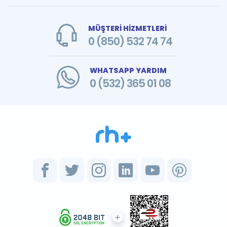
MÜŞTERİ HİZMETLERİ
0 (850) 532 74 74
WHATSAPP YARDIM
0 (532) 365 01 08