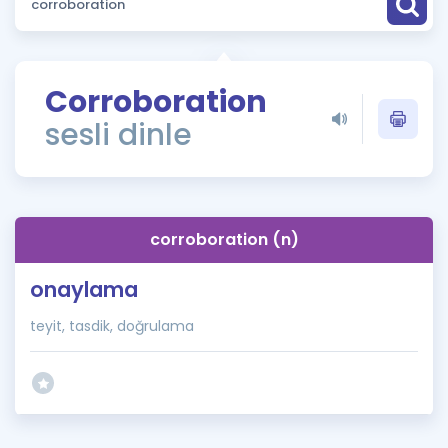
Puan Hesaplama
Rehberlik Aracı
Corroboration
ÖSYM Sınav Takvimi
sesli dinle
Kampanyalar
Blog
corroboration (n)
İngilizce Gramer
onaylama
teyit, tasdik, doğrulama