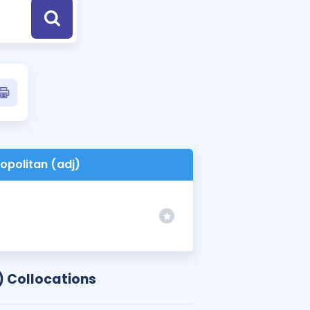
a Özel Fırsatlar
ınavlarla İlgili Haberler
er
 ve Konu Anlatımı
politan (adj)
 Collocations