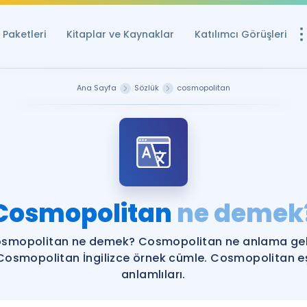
Paketleri
Kitaplar ve Kaynaklar
Katılımcı Görüşleri
Ücretsiz Kayna
Ana Sayfa
Sözlük
cosmopolitan
YDS ve YÖKDİL içi
Sözlük
İngilizce Sınavları
Puan Hesapla
Cosmopolitan
ne demek
YDS ve YÖKDİL P
Remz
Rehberlik Aracı
smopolitan ne demek? Cosmopolitan ne anlama gel
YDS ve YÖKDİL'e H
Cosmopolitan İngilizce örnek cümle. Cosmopolitan e
anlamlıları.
ÖSYM Sınav Ta
Tüm ÖSYM Sınavl