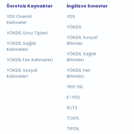
Ücretsiz Kaynaklar
İngilizce Sınavlar
YDS Önemli
YDS
Kelimeler
YÖKDİL
YÖKDİL Soru Tipleri
YÖKDİL Sosyal
YÖKDİL Sağlık
Bilimler
Kelimeleri
YÖKDİL Sağlık
YÖKDİL Fen Kelimeleri
Bilimleri
YÖKDİL Sosyal
YÖKDİL Fen
Kelimeleri
Bilimleri
YKS-DİL
E-YDS
IELTS
TOEFL
TIPDİL