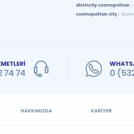
distinctly cosmopolitan :
cosmopolitan city :
kozmo
ZMETLERİ
WHATSA
 74 74
0 (53
HAKKIMIZDA
KARIYER