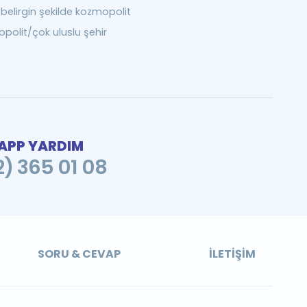
belirgin şekilde kozmopolit
polit/çok uluslu şehir
PP YARDIM
2) 365 01 08
SORU & CEVAP
İLETIŞIM