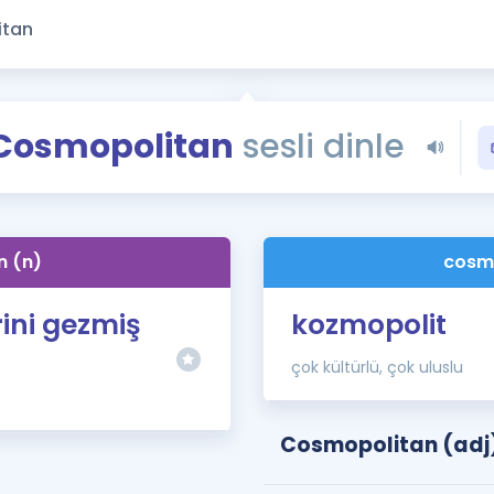
Kampanyalar
Eğitim ve Kitaplar
Blog
YDS - YÖKDİL Tüm S
Cosmopolitan
sesli dinle
İngilizce Gram
İngilizce Gramer
n (n)
cosmo
ini gezmiş
kozmopolit
çok kültürlü, çok uluslu
Cosmopolitan (adj)