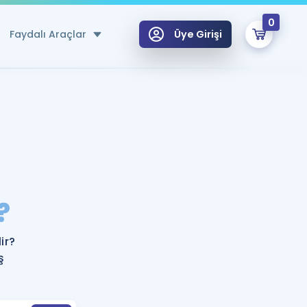
0
Faydalı Araçlar
Üye Girişi
klar
n Ücretsiz Kaynaklar
 için Özel Sözlük
Sepetin Şu An Boş.
ma
?
uan Hesaplama Aracı
i Hoca ile seni sınava hazırlayacak onlarca eğitim seni bekliyor!
Şifremi Hatırlamıyorum
GİRİŞ YAP
ir?
azırlananlar için Öneriler
ş
kvimi
ÜYE DEĞİLİM
arı Tek Takvimde