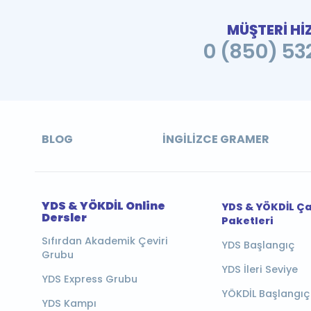
MÜŞTERİ Hİ
0 (850) 532
BLOG
İNGILIZCE GRAMER
YDS & YÖKDİL Online
YDS & YÖKDİL Ç
Dersler
Paketleri
Sıfırdan Akademik Çeviri
YDS Başlangıç
Grubu
YDS İleri Seviye
YDS Express Grubu
YÖKDİL Başlangıç
YDS Kampı