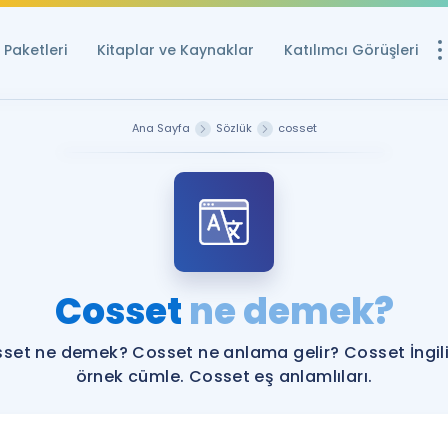
Paketleri
Kitaplar ve Kaynaklar
Katılımcı Görüşleri
Ücretsiz Kayna
Ana Sayfa
Sözlük
cosset
YDS ve YÖKDİL içi
Sözlük
İngilizce Sınavları
Puan Hesapla
Cosset
ne demek?
YDS ve YÖKDİL P
Remz
Rehberlik Aracı
set ne demek? Cosset ne anlama gelir? Cosset İngil
YDS ve YÖKDİL'e H
örnek cümle. Cosset eş anlamlıları.
ÖSYM Sınav Ta
Tüm ÖSYM Sınavl