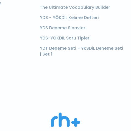
e
The Ultimate Vocabulary Builder
YDS - YÖKDİL Kelime Defteri
YDS Deneme Sınavları
YDS-YÖKDİL Soru Tipleri
YDT Deneme Seti - YKSDİL Deneme Seti
| Set 1