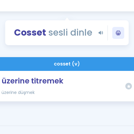
Kampanyalar
Eğitim ve Kitaplar
Blog
Cosset
sesli dinle
YDS - YÖKDİL Tüm S
İngilizce Gram
İngilizce Gramer
cosset (v)
üzerine titremek
üzerine düşmek