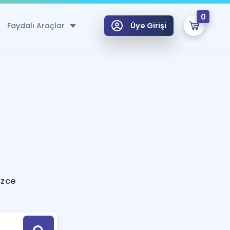
0
Faydalı Araçlar
Üye Girişi
klar
n Ücretsiz Kaynaklar
 için Özel Sözlük
Sepetin Şu An Boş.
ma
uan Hesaplama Aracı
i Hoca ile seni sınava hazırlayacak onlarca eğitim seni bekliyor!
Şifremi Hatırlamıyorum
GİRİŞ YAP
izce
azırlananlar için Öneriler
kvimi
ÜYE DEĞİLİM
arı Tek Takvimde