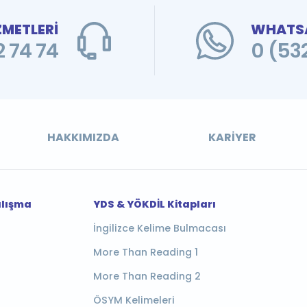
ZMETLERİ
WHATSA
 74 74
0 (53
HAKKIMIZDA
KARIYER
alışma
YDS & YÖKDİL Kitapları
İngilizce Kelime Bulmacası
More Than Reading 1
More Than Reading 2
ÖSYM Kelimeleri