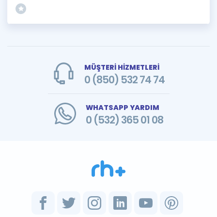
MÜŞTERİ HİZMETLERİ
0 (850) 532 74 74
WHATSAPP YARDIM
0 (532) 365 01 08