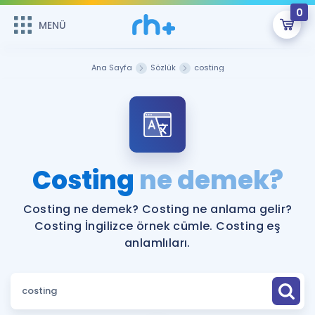
0
MENÜ
MENÜ
Üye Girişi
Ana Sayfa
Sözlük
costing
Online Dersler
Sepetin Şu An Boş.
Çalışma Paketleri
Remzi Hoca ile seni sınava hazırlayacak onlarca eğitim seni
bekliyor!
Kitaplar ve Kaynaklar
GİRİŞ YAP
Costing
ne demek?
Katılımcı Görüşleri
Şifremi Hatırlamıyorum
Costing ne demek? Costing ne anlama gelir?
Costing İngilizce örnek cümle. Costing eş
ÜYE DEĞİLİM
Faydalı Araçlar
anlamlıları.
Ücretsiz Kaynaklar
Blog
İngilizce Gramer
Hakkımızda
Kariyer
Sözlük
Soru & Cevap
İletişim