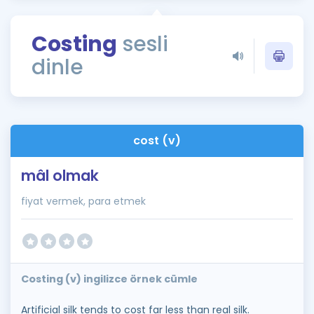
Puan Hesaplama
Costing
sesli
Rehberlik Aracı
dinle
ÖSYM Sınav Takvimi
Kampanyalar
Blog
cost (v)
İngilizce Gramer
mâl olmak
fiyat vermek, para etmek
Costing (v) ingilizce örnek cümle
Artificial silk tends to cost far less than real silk.