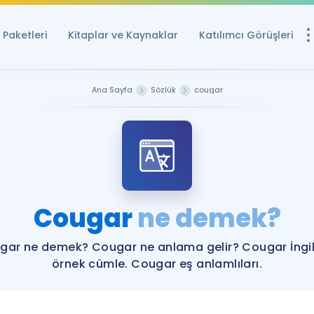
Paketleri
Kitaplar ve Kaynaklar
Katılımcı Görüşleri
Ücretsiz Kayna
Ana Sayfa
Sözlük
cougar
YDS ve YÖKDİL içi
Sözlük
İngilizce Sınavları
Puan Hesapla
Cougar
ne demek?
YDS ve YÖKDİL P
Remz
Rehberlik Aracı
gar ne demek? Cougar ne anlama gelir? Cougar İngil
YDS ve YÖKDİL'e H
örnek cümle. Cougar eş anlamlıları.
ÖSYM Sınav Ta
Tüm ÖSYM Sınavl