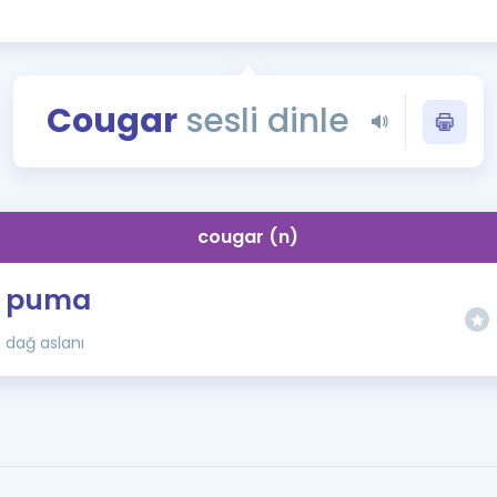
Kampanyalar
Eğitim ve Kitaplar
Blog
Cougar
sesli dinle
YDS - YÖKDİL Tüm S
İngilizce Gram
İngilizce Gramer
cougar (n)
puma
dağ aslanı