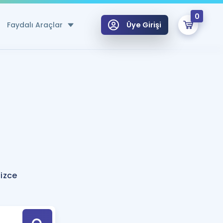
0
Faydalı Araçlar
Üye Girişi
klar
n Ücretsiz Kaynaklar
 için Özel Sözlük
Sepetin Şu An Boş.
ma
uan Hesaplama Aracı
i Hoca ile seni sınava hazırlayacak onlarca eğitim seni bekliyor!
Şifremi Hatırlamıyorum
GİRİŞ YAP
izce
azırlananlar için Öneriler
kvimi
ÜYE DEĞİLİM
arı Tek Takvimde