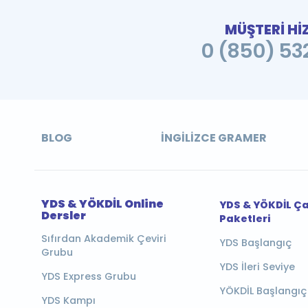
MÜŞTERİ Hİ
0 (850) 532
BLOG
İNGILIZCE GRAMER
YDS & YÖKDİL Online
YDS & YÖKDİL Ç
Dersler
Paketleri
Sıfırdan Akademik Çeviri
YDS Başlangıç
Grubu
YDS İleri Seviye
YDS Express Grubu
YÖKDİL Başlangıç
YDS Kampı