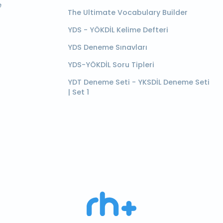
e
The Ultimate Vocabulary Builder
YDS - YÖKDİL Kelime Defteri
YDS Deneme Sınavları
YDS-YÖKDİL Soru Tipleri
YDT Deneme Seti - YKSDİL Deneme Seti
| Set 1