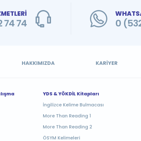
ZMETLERİ
WHATSA
 74 74
0 (53
HAKKIMIZDA
KARIYER
alışma
YDS & YÖKDİL Kitapları
İngilizce Kelime Bulmacası
More Than Reading 1
More Than Reading 2
ÖSYM Kelimeleri