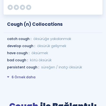
Cough (n) Collocations
catch cough :
öksürüğe yakalanmak
develop cough :
öksürük gelişmek
have cough :
öksürmek
bad cough :
kötü öksürük
persistent cough :
süreğen / inatçı öksürük
6 Örnek daha