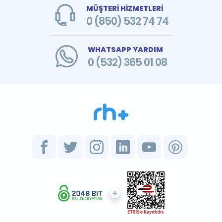
MÜŞTERİ HİZMETLERİ
0 (850) 532 74 74
WHATSAPP YARDIM
0 (532) 365 01 08