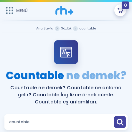
0
MENÜ
MENÜ
Üye Girişi
Ana Sayfa
Sözlük
countable
Online Dersler
Sepetin Şu An Boş.
Çalışma Paketleri
Remzi Hoca ile seni sınava hazırlayacak onlarca eğitim seni
bekliyor!
Kitaplar ve Kaynaklar
GİRİŞ YAP
Countable
ne demek?
Katılımcı Görüşleri
Şifremi Hatırlamıyorum
Countable ne demek? Countable ne anlama
gelir? Countable İngilizce örnek cümle.
ÜYE DEĞİLİM
Faydalı Araçlar
Countable eş anlamlıları.
Ücretsiz Kaynaklar
Blog
İngilizce Gramer
Hakkımızda
Kariyer
Sözlük
Soru & Cevap
İletişim