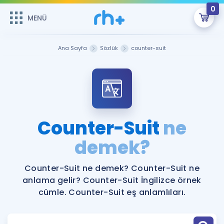
0
MENÜ
MENÜ
Üye Girişi
Ana Sayfa
Sözlük
counter-suit
Online Dersler
Sepetin Şu An Boş.
Çalışma Paketleri
Remzi Hoca ile seni sınava hazırlayacak onlarca eğitim seni
bekliyor!
Kitaplar ve Kaynaklar
GİRİŞ YAP
Counter-Suit
ne
Katılımcı Görüşleri
demek?
Şifremi Hatırlamıyorum
ÜYE DEĞİLİM
Faydalı Araçlar
Counter-Suit ne demek? Counter-Suit ne
anlama gelir? Counter-Suit İngilizce örnek
Ücretsiz Kaynaklar
Blog
İngilizce Gramer
cümle. Counter-Suit eş anlamlıları.
Hakkımızda
Kariyer
Sözlük
Soru & Cevap
İletişim