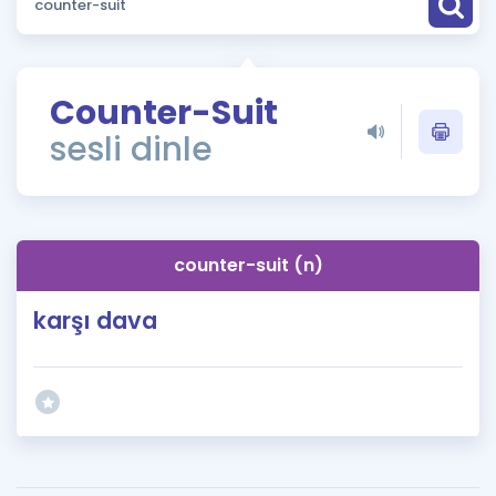
Puan Hesaplama
Rehberlik Aracı
Counter-Suit
ÖSYM Sınav Takvimi
sesli dinle
Kampanyalar
Blog
counter-suit (n)
İngilizce Gramer
karşı dava