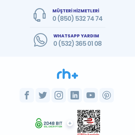
MÜŞTERİ HİZMETLERİ
0 (850) 532 74 74
WHATSAPP YARDIM
0 (532) 365 01 08