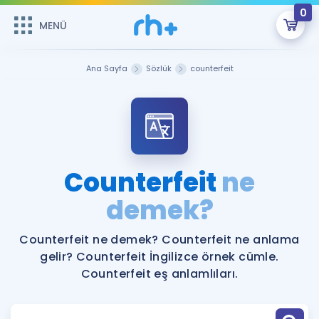
0
MENÜ
MENÜ
Üye Girişi
Ana Sayfa
Sözlük
counterfeit
Online Dersler
Sepetin Şu An Boş.
Çalışma Paketleri
Remzi Hoca ile seni sınava hazırlayacak onlarca eğitim seni
bekliyor!
Kitaplar ve Kaynaklar
GİRİŞ YAP
Counterfeit
ne
Katılımcı Görüşleri
demek?
Şifremi Hatırlamıyorum
ÜYE DEĞİLİM
Faydalı Araçlar
Counterfeit ne demek? Counterfeit ne anlama
gelir? Counterfeit İngilizce örnek cümle.
Ücretsiz Kaynaklar
Blog
İngilizce Gramer
Counterfeit eş anlamlıları.
Hakkımızda
Kariyer
Sözlük
Soru & Cevap
İletişim