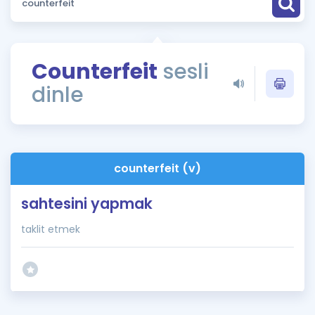
Puan Hesaplama
Rehberlik Aracı
Counterfeit
sesli
ÖSYM Sınav Takvimi
dinle
Kampanyalar
Blog
counterfeit (v)
İngilizce Gramer
sahtesini yapmak
taklit etmek