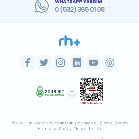
WHATSAPP YARDIM
0 (532) 365 01 08
© 2026 Rh Pozitif Yayıncılık Danışmanlık Ve Eğitim Öğretim
Hizmetleri Sanayi Ticaret Ltd. Şti.