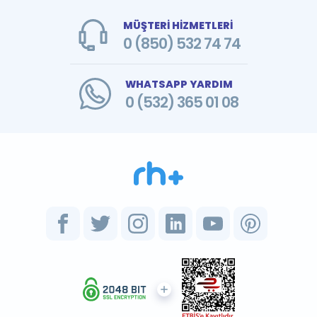
MÜŞTERİ HİZMETLERİ
0 (850) 532 74 74
WHATSAPP YARDIM
0 (532) 365 01 08