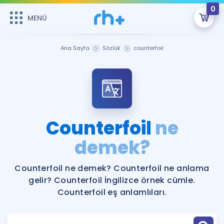
0
MENÜ
MENÜ
Üye Girişi
Ana Sayfa
Sözlük
counterfoil
Online Dersler
Sepetin Şu An Boş.
Çalışma Paketleri
Remzi Hoca ile seni sınava hazırlayacak onlarca eğitim seni
bekliyor!
Kitaplar ve Kaynaklar
GİRİŞ YAP
Counterfoil
ne
Katılımcı Görüşleri
demek?
Şifremi Hatırlamıyorum
ÜYE DEĞİLİM
Faydalı Araçlar
Counterfoil ne demek? Counterfoil ne anlama
gelir? Counterfoil İngilizce örnek cümle.
Ücretsiz Kaynaklar
Blog
İngilizce Gramer
Counterfoil eş anlamlıları.
Hakkımızda
Kariyer
Sözlük
Soru & Cevap
İletişim