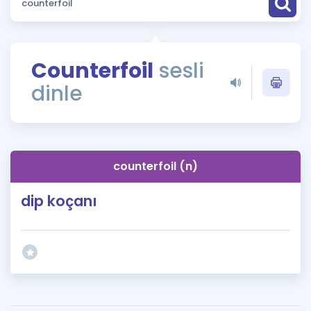
Puan Hesaplama
Rehberlik Aracı
Counterfoil
sesli
ÖSYM Sınav Takvimi
dinle
Kampanyalar
Blog
counterfoil (n)
İngilizce Gramer
dip koçanı