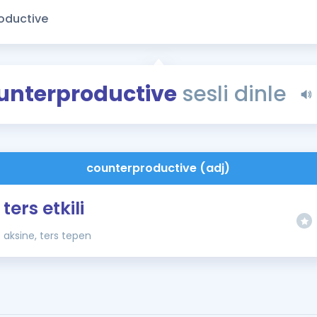
Kampanyalar
Eğitim ve Kitaplar
Blog
YDS - YÖKDİL Tüm S
unterproductive
sesli dinle
İngilizce Gram
İngilizce Gramer
counterproductive (adj)
ters etkili
aksine, ters tepen