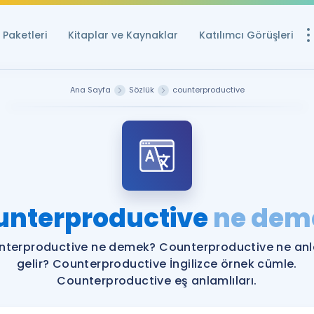
Paketleri
Kitaplar ve Kaynaklar
Katılımcı Görüşleri
Ücretsiz Kayna
Ana Sayfa
Sözlük
counterproductive
YDS ve YÖKDİL içi
Sözlük
İngilizce Sınavları
Puan Hesapla
unterproductive
ne dem
YDS ve YÖKDİL P
Remz
Rehberlik Aracı
nterproductive ne demek? Counterproductive ne an
YDS ve YÖKDİL'e H
gelir? Counterproductive İngilizce örnek cümle.
Counterproductive eş anlamlıları.
ÖSYM Sınav Ta
Tüm ÖSYM Sınavl