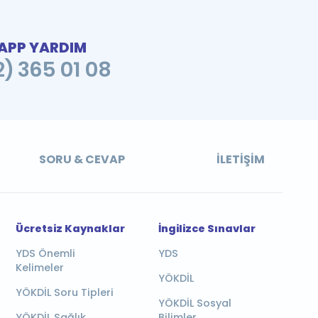
PP YARDIM
2) 365 01 08
SORU & CEVAP
İLETIŞIM
Ücretsiz Kaynaklar
İngilizce Sınavlar
YDS Önemli
YDS
Kelimeler
YÖKDİL
YÖKDİL Soru Tipleri
YÖKDİL Sosyal
YÖKDİL Sağlık
Bilimler