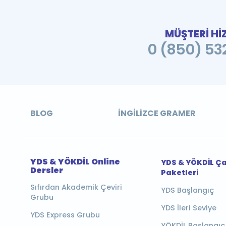
MÜŞTERİ Hİ
0 (850) 532
BLOG
İNGILIZCE GRAMER
YDS & YÖKDİL Online
YDS & YÖKDİL Ç
Dersler
Paketleri
Sıfırdan Akademik Çeviri
YDS Başlangıç
Grubu
YDS İleri Seviye
YDS Express Grubu
YÖKDİL Başlangıç