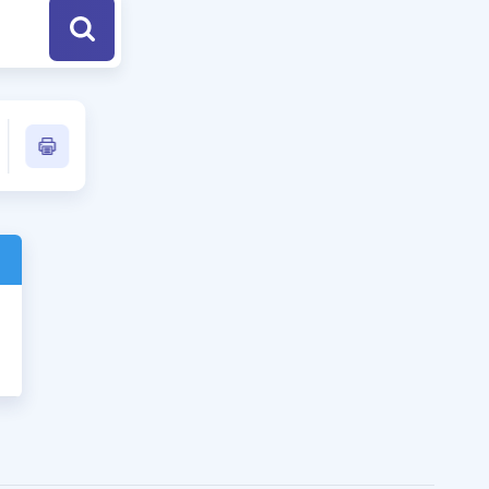
a Özel Fırsatlar
ınavlarla İlgili Haberler
er
 ve Konu Anlatımı