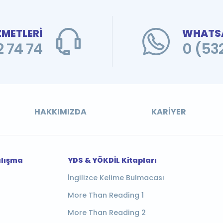
ZMETLERİ
WHATSA
 74 74
0 (53
HAKKIMIZDA
KARIYER
alışma
YDS & YÖKDİL Kitapları
İngilizce Kelime Bulmacası
More Than Reading 1
More Than Reading 2