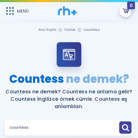
0
MENÜ
MENÜ
Üye Girişi
Ana Sayfa
Sözlük
countess
Online Dersler
Sepetin Şu An Boş.
Çalışma Paketleri
Remzi Hoca ile seni sınava hazırlayacak onlarca eğitim seni
bekliyor!
Kitaplar ve Kaynaklar
GİRİŞ YAP
Countess
ne demek?
Katılımcı Görüşleri
Şifremi Hatırlamıyorum
Countess ne demek? Countess ne anlama gelir?
Countess İngilizce örnek cümle. Countess eş
ÜYE DEĞİLİM
Faydalı Araçlar
anlamlıları.
Ücretsiz Kaynaklar
Blog
İngilizce Gramer
Hakkımızda
Kariyer
Sözlük
Soru & Cevap
İletişim