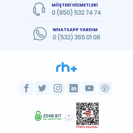
MÜŞTERİ HİZMETLERİ
0 (850) 532 74 74
WHATSAPP YARDIM
0 (532) 365 01 08