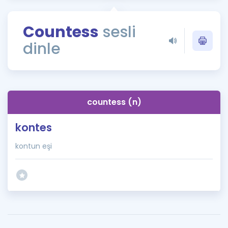
Puan Hesaplama
Countess
sesli
Rehberlik Aracı
dinle
ÖSYM Sınav Takvimi
Kampanyalar
Blog
countess (n)
İngilizce Gramer
kontes
kontun eşi