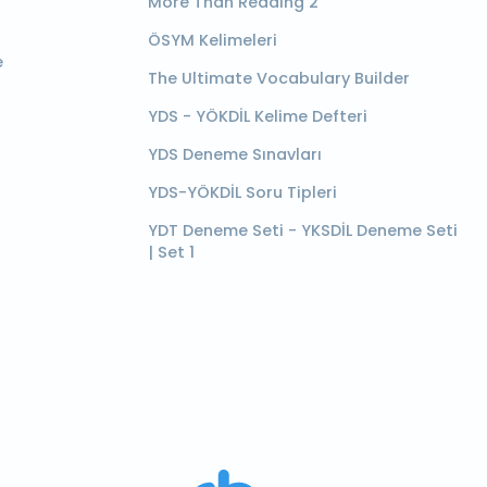
More Than Reading 2
ÖSYM Kelimeleri
e
The Ultimate Vocabulary Builder
YDS - YÖKDİL Kelime Defteri
YDS Deneme Sınavları
YDS-YÖKDİL Soru Tipleri
YDT Deneme Seti - YKSDİL Deneme Seti
| Set 1