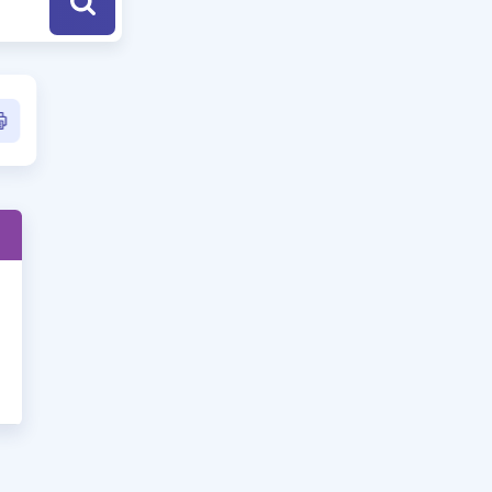
a Özel Fırsatlar
ınavlarla İlgili Haberler
er
 ve Konu Anlatımı