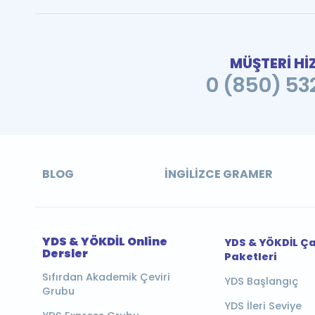
MÜŞTERİ Hİ
0 (850) 532
BLOG
İNGILIZCE GRAMER
YDS & YÖKDİL Online
YDS & YÖKDİL Ç
Dersler
Paketleri
Sıfırdan Akademik Çeviri
YDS Başlangıç
Grubu
YDS İleri Seviye