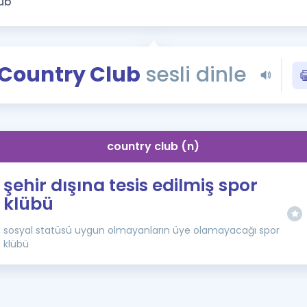
Kampanyalar
Eğitim ve Kitaplar
Blog
Country Club
sesli dinle
YDS - YÖKDİL Tüm S
İngilizce Gram
İngilizce Gramer
country club (n)
şehir dışına tesis edilmiş spor
klübü
sosyal statüsü uygun olmayanların üye olamayacağı spor
klübü