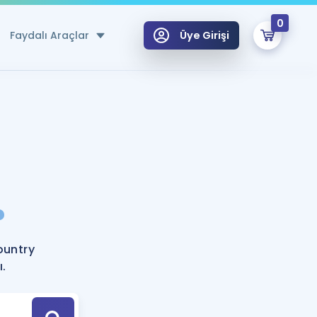
0
Faydalı Araçlar
Üye Girişi
klar
n Ücretsiz Kaynaklar
 için Özel Sözlük
Sepetin Şu An Boş.
ma
?
uan Hesaplama Aracı
i Hoca ile seni sınava hazırlayacak onlarca eğitim seni bekliyor!
Şifremi Hatırlamıyorum
GİRİŞ YAP
ountry
azırlananlar için Öneriler
ı.
kvimi
ÜYE DEĞİLİM
arı Tek Takvimde