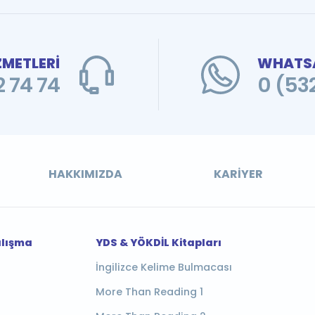
ZMETLERİ
WHATSA
 74 74
0 (53
HAKKIMIZDA
KARIYER
alışma
YDS & YÖKDİL Kitapları
İngilizce Kelime Bulmacası
More Than Reading 1