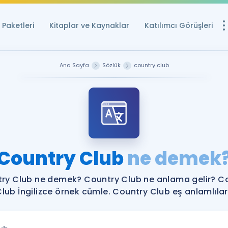
Paketleri
Kitaplar ve Kaynaklar
Katılımcı Görüşleri
Ücretsiz Kayna
Ana Sayfa
Sözlük
country club
YDS ve YÖKDİL içi
Sözlük
İngilizce Sınavları
Puan Hesapla
Country Club
ne demek
YDS ve YÖKDİL P
Remz
Rehberlik Aracı
ry Club ne demek? Country Club ne anlama gelir? C
YDS ve YÖKDİL'e H
lub İngilizce örnek cümle. Country Club eş anlamlılar
ÖSYM Sınav Ta
Tüm ÖSYM Sınavl