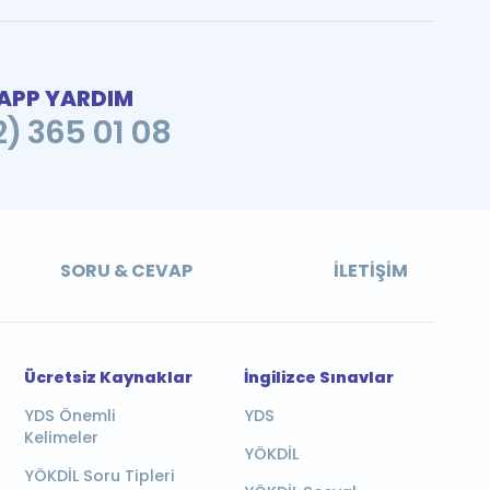
PP YARDIM
2) 365 01 08
SORU & CEVAP
İLETIŞIM
Ücretsiz Kaynaklar
İngilizce Sınavlar
YDS Önemli
YDS
Kelimeler
YÖKDİL
YÖKDİL Soru Tipleri