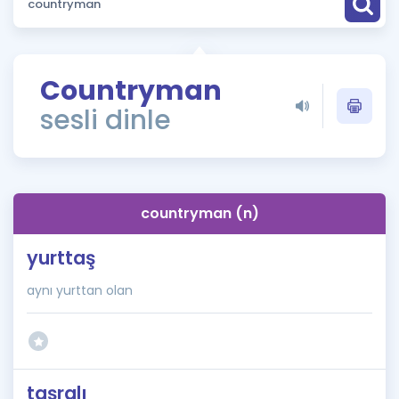
Puan Hesaplama
Rehberlik Aracı
Countryman
ÖSYM Sınav Takvimi
sesli dinle
Kampanyalar
Blog
countryman (n)
İngilizce Gramer
yurttaş
aynı yurttan olan
taşralı