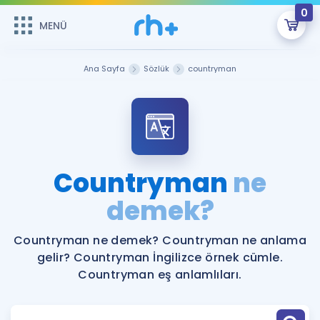
0
MENÜ
MENÜ
Üye Girişi
Ana Sayfa
Sözlük
countryman
Online Dersler
Sepetin Şu An Boş.
Çalışma Paketleri
Remzi Hoca ile seni sınava hazırlayacak onlarca eğitim seni
bekliyor!
Kitaplar ve Kaynaklar
GİRİŞ YAP
Countryman
ne
Katılımcı Görüşleri
demek?
Şifremi Hatırlamıyorum
ÜYE DEĞİLİM
Faydalı Araçlar
Countryman ne demek? Countryman ne anlama
gelir? Countryman İngilizce örnek cümle.
Ücretsiz Kaynaklar
Blog
İngilizce Gramer
Countryman eş anlamlıları.
Hakkımızda
Kariyer
Sözlük
Soru & Cevap
İletişim