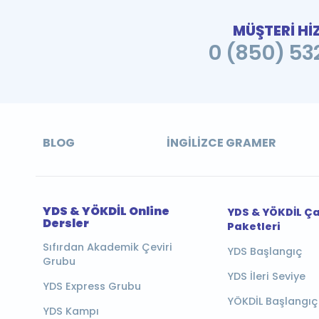
MÜŞTERİ Hİ
0 (850) 532
BLOG
İNGILIZCE GRAMER
YDS & YÖKDİL Online
YDS & YÖKDİL Ç
Dersler
Paketleri
Sıfırdan Akademik Çeviri
YDS Başlangıç
Grubu
YDS İleri Seviye
YDS Express Grubu
YÖKDİL Başlangıç
YDS Kampı