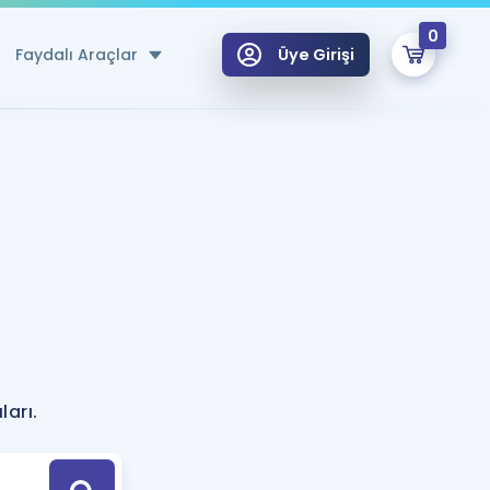
0
Faydalı Araçlar
Üye Girişi
klar
n Ücretsiz Kaynaklar
 için Özel Sözlük
Sepetin Şu An Boş.
ma
uan Hesaplama Aracı
i Hoca ile seni sınava hazırlayacak onlarca eğitim seni bekliyor!
Şifremi Hatırlamıyorum
GİRİŞ YAP
?
azırlananlar için Öneriler
ları.
kvimi
ÜYE DEĞİLİM
arı Tek Takvimde