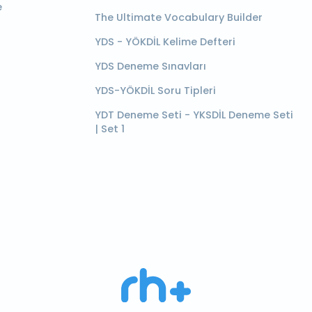
e
The Ultimate Vocabulary Builder
YDS - YÖKDİL Kelime Defteri
YDS Deneme Sınavları
YDS-YÖKDİL Soru Tipleri
YDT Deneme Seti - YKSDİL Deneme Seti
| Set 1