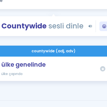
Kampanyalar
Eğitim ve Kitaplar
Blog
Countywide
sesli dinle
YDS - YÖKDİL Tüm S
İngilizce Gram
İngilizce Gramer
countywide (adj, adv)
ülke genelinde
ülke çapında