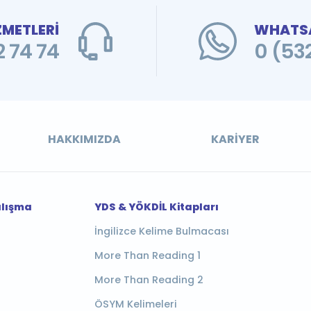
ZMETLERİ
WHATSA
 74 74
0 (53
HAKKIMIZDA
KARIYER
alışma
YDS & YÖKDİL Kitapları
İngilizce Kelime Bulmacası
More Than Reading 1
More Than Reading 2
ÖSYM Kelimeleri