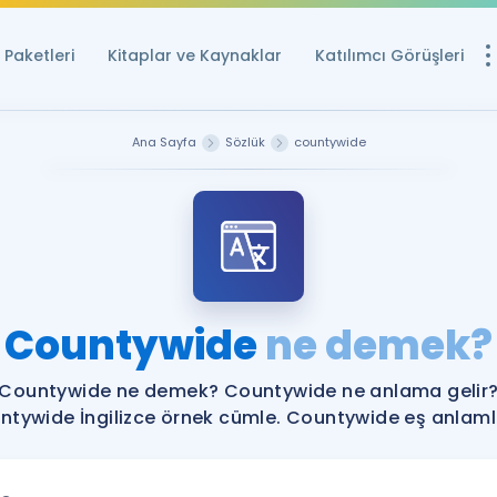
Paketleri
Kitaplar ve Kaynaklar
Katılımcı Görüşleri
Ücretsiz Kayna
Ana Sayfa
Sözlük
countywide
YDS ve YÖKDİL içi
Sözlük
İngilizce Sınavları
Puan Hesapla
Countywide
ne demek?
YDS ve YÖKDİL P
Remz
Rehberlik Aracı
Countywide ne demek? Countywide ne anlama gelir
YDS ve YÖKDİL'e H
tywide İngilizce örnek cümle. Countywide eş anlamlı
ÖSYM Sınav Ta
Tüm ÖSYM Sınavl