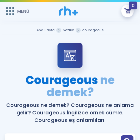
0
MENÜ
MENÜ
Üye Girişi
Ana Sayfa
Sözlük
courageous
Online Dersler
Sepetin Şu An Boş.
Çalışma Paketleri
Remzi Hoca ile seni sınava hazırlayacak onlarca eğitim seni
bekliyor!
Kitaplar ve Kaynaklar
GİRİŞ YAP
Courageous
ne
Katılımcı Görüşleri
demek?
Şifremi Hatırlamıyorum
ÜYE DEĞİLİM
Faydalı Araçlar
Courageous ne demek? Courageous ne anlama
gelir? Courageous İngilizce örnek cümle.
Ücretsiz Kaynaklar
Blog
İngilizce Gramer
Courageous eş anlamlıları.
Hakkımızda
Kariyer
Sözlük
Soru & Cevap
İletişim