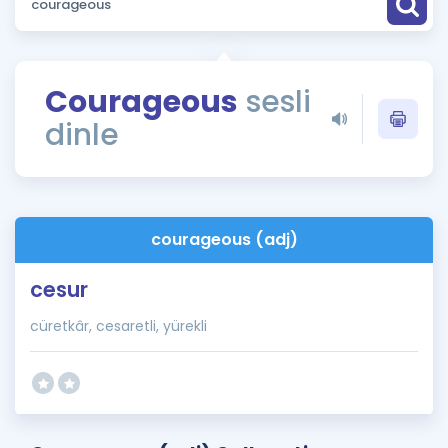
Puan Hesaplama
Rehberlik Aracı
Courageous
sesli
ÖSYM Sınav Takvimi
dinle
Kampanyalar
Blog
courageous (adj)
İngilizce Gramer
cesur
cüretkâr, cesaretli, yürekli