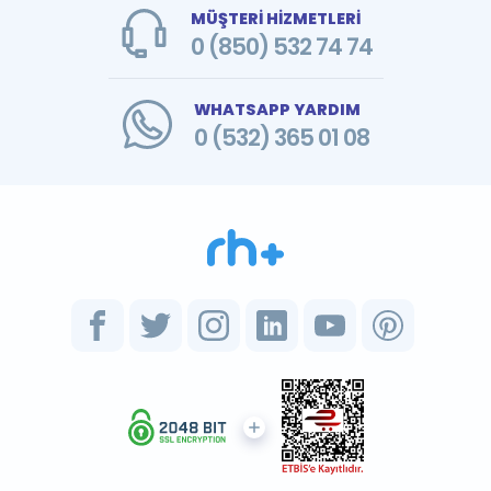
MÜŞTERİ HİZMETLERİ
0 (850) 532 74 74
WHATSAPP YARDIM
0 (532) 365 01 08