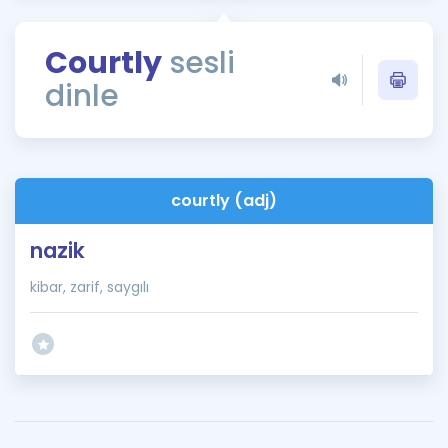
Puan Hesaplama
Courtly
sesli
Rehberlik Aracı
dinle
ÖSYM Sınav Takvimi
Kampanyalar
Blog
courtly (adj)
İngilizce Gramer
nazik
kibar, zarif, saygılı