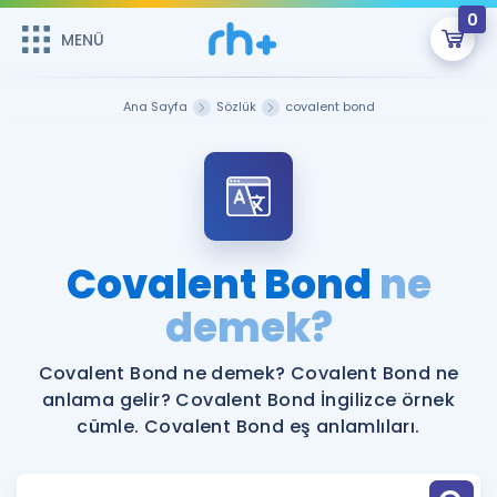
0
MENÜ
MENÜ
Üye Girişi
Ana Sayfa
Sözlük
covalent bond
Online Dersler
Sepetin Şu An Boş.
Çalışma Paketleri
Remzi Hoca ile seni sınava hazırlayacak onlarca eğitim seni
bekliyor!
Kitaplar ve Kaynaklar
GİRİŞ YAP
Covalent Bond
ne
Katılımcı Görüşleri
demek?
Şifremi Hatırlamıyorum
ÜYE DEĞİLİM
Faydalı Araçlar
Covalent Bond ne demek? Covalent Bond ne
anlama gelir? Covalent Bond İngilizce örnek
Ücretsiz Kaynaklar
Blog
İngilizce Gramer
cümle. Covalent Bond eş anlamlıları.
Hakkımızda
Kariyer
Sözlük
Soru & Cevap
İletişim