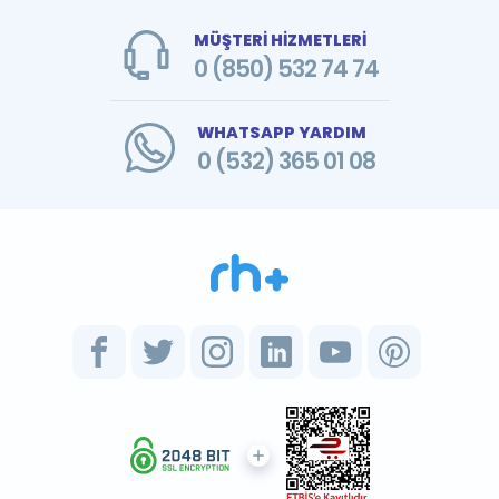
MÜŞTERİ HİZMETLERİ
0 (850) 532 74 74
WHATSAPP YARDIM
0 (532) 365 01 08