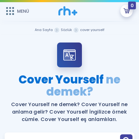
0
MENÜ
MENÜ
Üye Girişi
Ana Sayfa
Sözlük
cover yourself
Online Dersler
Sepetin Şu An Boş.
Çalışma Paketleri
Remzi Hoca ile seni sınava hazırlayacak onlarca eğitim seni
bekliyor!
Kitaplar ve Kaynaklar
GİRİŞ YAP
Cover Yourself
ne
Katılımcı Görüşleri
demek?
Şifremi Hatırlamıyorum
ÜYE DEĞİLİM
Faydalı Araçlar
Cover Yourself ne demek? Cover Yourself ne
anlama gelir? Cover Yourself İngilizce örnek
Ücretsiz Kaynaklar
Blog
İngilizce Gramer
cümle. Cover Yourself eş anlamlıları.
Hakkımızda
Kariyer
Sözlük
Soru & Cevap
İletişim