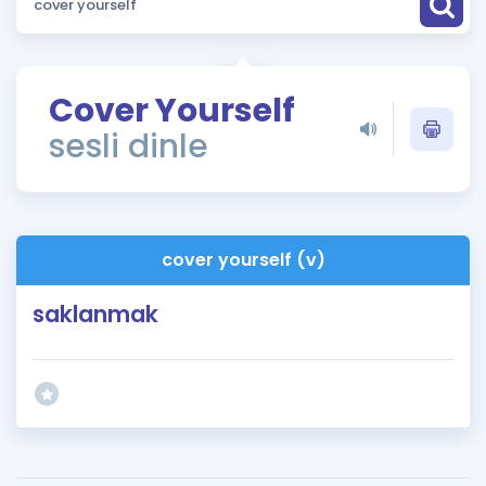
Puan Hesaplama
Rehberlik Aracı
Cover Yourself
ÖSYM Sınav Takvimi
sesli dinle
Kampanyalar
Blog
cover yourself (v)
İngilizce Gramer
saklanmak