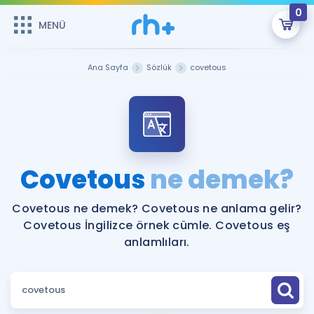
0
MENÜ
MENÜ
Üye Girişi
Ana Sayfa
Sözlük
covetous
Online Dersler
Sepetin Şu An Boş.
Çalışma Paketleri
Remzi Hoca ile seni sınava hazırlayacak onlarca eğitim seni
bekliyor!
Kitaplar ve Kaynaklar
GİRİŞ YAP
Covetous
ne demek?
Katılımcı Görüşleri
Şifremi Hatırlamıyorum
Covetous ne demek? Covetous ne anlama gelir?
Covetous İngilizce örnek cümle. Covetous eş
ÜYE DEĞİLİM
Faydalı Araçlar
anlamlıları.
Ücretsiz Kaynaklar
Blog
İngilizce Gramer
Hakkımızda
Kariyer
Sözlük
Soru & Cevap
İletişim