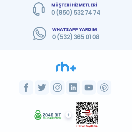
MÜŞTERİ HİZMETLERİ
0 (850) 532 74 74
WHATSAPP YARDIM
0 (532) 365 01 08