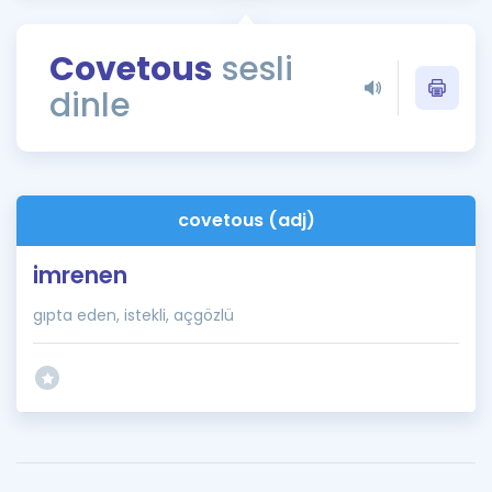
Puan Hesaplama
Covetous
sesli
Rehberlik Aracı
dinle
ÖSYM Sınav Takvimi
Kampanyalar
Blog
covetous (adj)
İngilizce Gramer
imrenen
gıpta eden, istekli, açgözlü