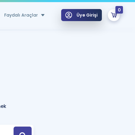
0
Faydalı Araçlar
Üye Girişi
klar
n Ücretsiz Kaynaklar
 için Özel Sözlük
Sepetin Şu An Boş.
ma
uan Hesaplama Aracı
i Hoca ile seni sınava hazırlayacak onlarca eğitim seni bekliyor!
Şifremi Hatırlamıyorum
GİRİŞ YAP
nek
azırlananlar için Öneriler
kvimi
ÜYE DEĞİLİM
arı Tek Takvimde