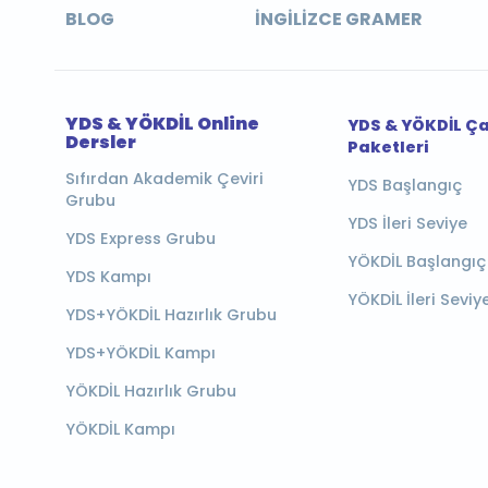
BLOG
İNGILIZCE GRAMER
YDS & YÖKDİL Online
YDS & YÖKDİL Ç
Dersler
Paketleri
Sıfırdan Akademik Çeviri
YDS Başlangıç
Grubu
YDS İleri Seviye
YDS Express Grubu
YÖKDİL Başlangıç
YDS Kampı
YÖKDİL İleri Seviy
YDS+YÖKDİL Hazırlık Grubu
YDS+YÖKDİL Kampı
YÖKDİL Hazırlık Grubu
YÖKDİL Kampı