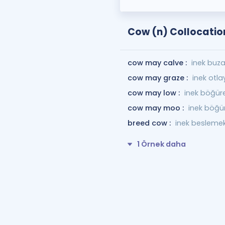
Cow (n) Collocatio
cow may calve :
inek buza
cow may graze :
inek otlay
cow may low :
inek böğüre
cow may moo :
inek böğür
breed cow :
inek besleme
1 Örnek daha