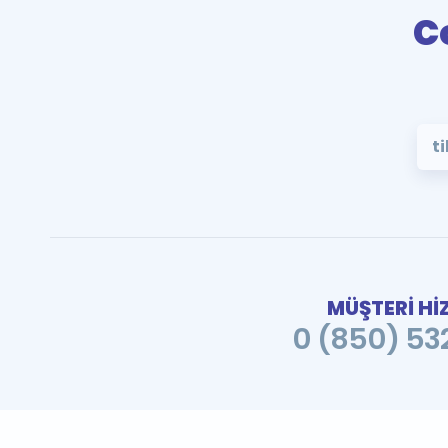
C
t
MÜŞTERİ Hİ
0 (850) 532