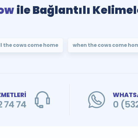
ow
ile Bağlantılı Kelimel
ill the cows come home
when the cows come ho
ZMETLERİ
WHATSA
 74 74
0 (53