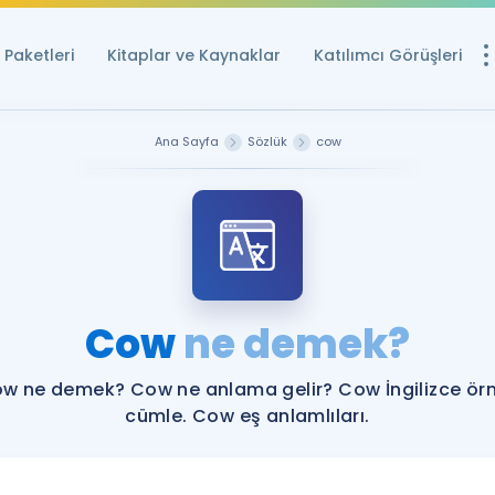
Paketleri
Kitaplar ve Kaynaklar
Katılımcı Görüşleri
Ücretsiz Kayna
Ana Sayfa
Sözlük
cow
YDS ve YÖKDİL içi
Sözlük
İngilizce Sınavları
Puan Hesapla
Cow
ne demek?
YDS ve YÖKDİL P
Remz
Rehberlik Aracı
w ne demek? Cow ne anlama gelir? Cow İngilizce ör
YDS ve YÖKDİL'e H
cümle. Cow eş anlamlıları.
ÖSYM Sınav Ta
Tüm ÖSYM Sınavl