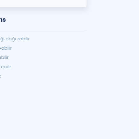
ns
ğı doğurabilir
abilir
bilir
ebilir
k