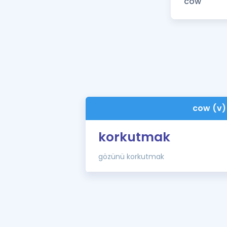
cow (v)
korkutmak
gözünü korkutmak