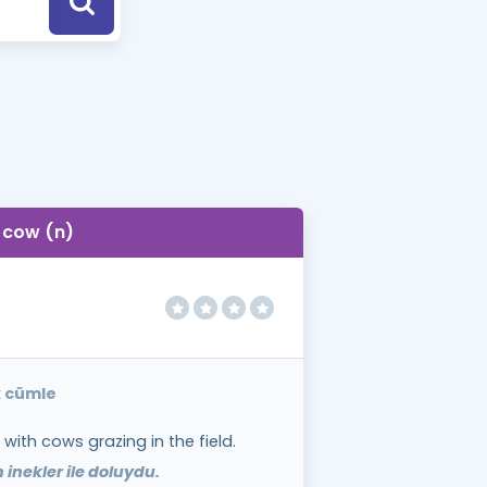
a Özel Fırsatlar
ınavlarla İlgili Haberler
er
 ve Konu Anlatımı
cow (n)
k cümle
 with cows grazing in the field.
n inekler ile doluydu.