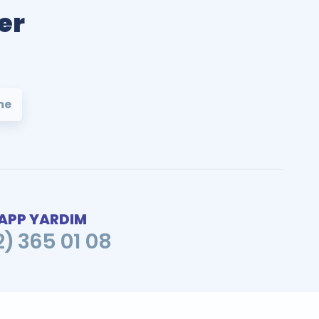
er
me
PP YARDIM
2) 365 01 08