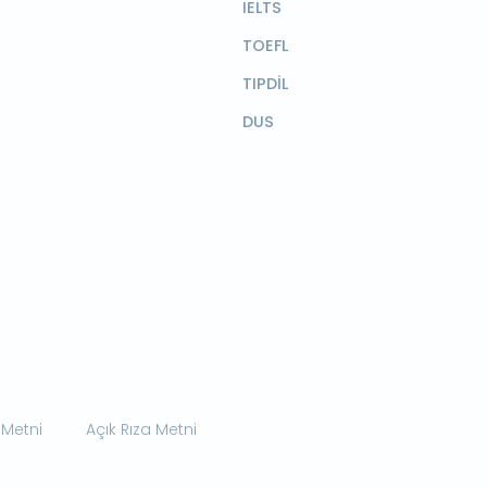
IELTS
TOEFL
TIPDİL
DUS
 Metni
Açık Rıza Metni