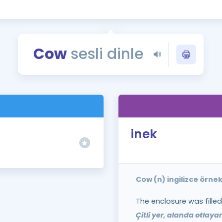
Kampanyalar
Eğitim ve Kitaplar
Blog
Cow
sesli dinle
YDS - YÖKDİL Tüm S
İngilizce Gram
İngilizce Gramer
inek
Cow (n) ingilizce örne
The enclosure was filled
Çitli yer, alanda otlaya