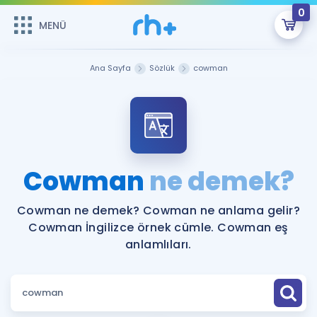
0
MENÜ
MENÜ
Üye Girişi
Ana Sayfa
Sözlük
cowman
Online Dersler
Sepetin Şu An Boş.
Çalışma Paketleri
Remzi Hoca ile seni sınava hazırlayacak onlarca eğitim seni
bekliyor!
Kitaplar ve Kaynaklar
GİRİŞ YAP
Cowman
ne demek?
Katılımcı Görüşleri
Şifremi Hatırlamıyorum
Cowman ne demek? Cowman ne anlama gelir?
Cowman İngilizce örnek cümle. Cowman eş
ÜYE DEĞİLİM
Faydalı Araçlar
anlamlıları.
Ücretsiz Kaynaklar
Blog
İngilizce Gramer
Hakkımızda
Kariyer
Sözlük
Soru & Cevap
İletişim