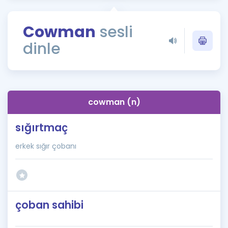
Puan Hesaplama
Cowman
sesli
Rehberlik Aracı
dinle
ÖSYM Sınav Takvimi
Kampanyalar
Blog
cowman (n)
İngilizce Gramer
sığırtmaç
erkek sığır çobanı
çoban sahibi