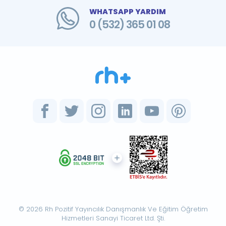
WHATSAPP YARDIM
0 (532) 365 01 08
© 2026 Rh Pozitif Yayıncılık Danışmanlık Ve Eğitim Öğretim
Hizmetleri Sanayi Ticaret Ltd. Şti.