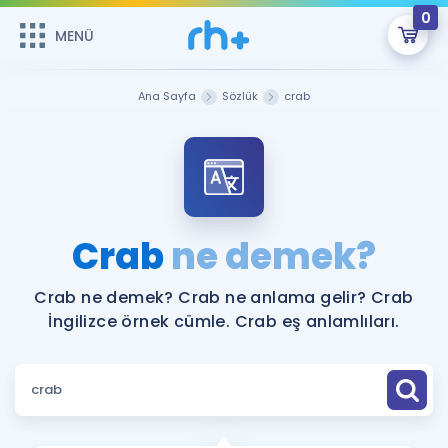
0
MENÜ
MENÜ
Üye Girişi
Ana Sayfa
Sözlük
crab
Online Dersler
Sepetin Şu An Boş.
Çalışma Paketleri
Remzi Hoca ile seni sınava hazırlayacak onlarca eğitim seni
bekliyor!
Kitaplar ve Kaynaklar
GİRİŞ YAP
Crab
ne demek?
Katılımcı Görüşleri
Şifremi Hatırlamıyorum
Crab ne demek? Crab ne anlama gelir? Crab
İngilizce örnek cümle. Crab eş anlamlıları.
ÜYE DEĞİLİM
Faydalı Araçlar
Ücretsiz Kaynaklar
Blog
İngilizce Gramer
Hakkımızda
Kariyer
Sözlük
Soru & Cevap
İletişim