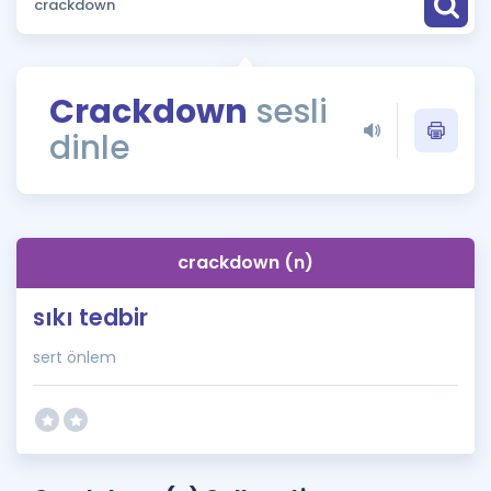
Puan Hesaplama
Rehberlik Aracı
Crackdown
sesli
ÖSYM Sınav Takvimi
dinle
Kampanyalar
Blog
crackdown (n)
İngilizce Gramer
sıkı tedbir
sert önlem