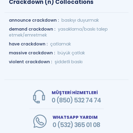
Crackdown (n) Collocations
announce crackdown :
baskıyı duyurmak
demand crackdown :
yasaklama/baskı talep
etmek/emretmek
have crackdown :
çatlamak
massive crackdown :
büyük çatlak
violent crackdown :
şiddetli baskı
MÜŞTERİ HİZMETLERİ
0 (850) 532 74 74
WHATSAPP YARDIM
0 (532) 365 01 08