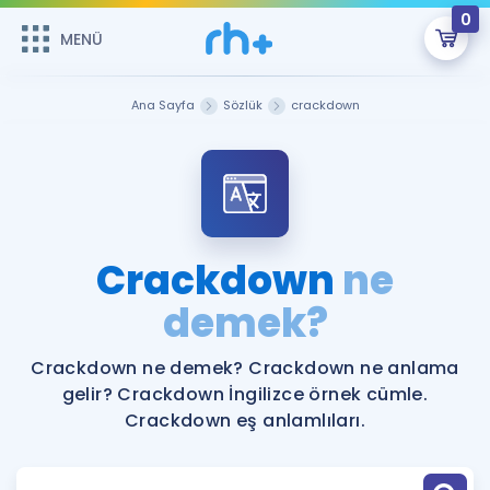
0
MENÜ
MENÜ
Üye Girişi
Ana Sayfa
Sözlük
crackdown
Online Dersler
Sepetin Şu An Boş.
Çalışma Paketleri
Remzi Hoca ile seni sınava hazırlayacak onlarca eğitim seni
bekliyor!
Kitaplar ve Kaynaklar
GİRİŞ YAP
Crackdown
ne
Katılımcı Görüşleri
demek?
Şifremi Hatırlamıyorum
ÜYE DEĞİLİM
Faydalı Araçlar
Crackdown ne demek? Crackdown ne anlama
gelir? Crackdown İngilizce örnek cümle.
Ücretsiz Kaynaklar
Blog
İngilizce Gramer
Crackdown eş anlamlıları.
Hakkımızda
Kariyer
Sözlük
Soru & Cevap
İletişim