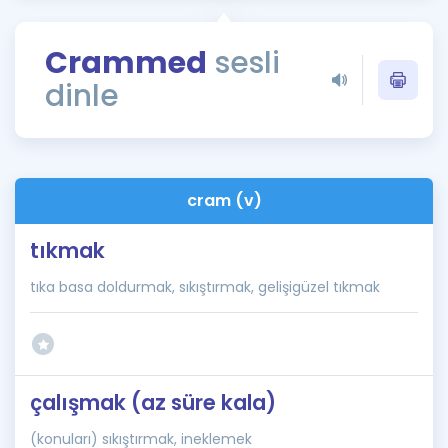
Puan Hesaplama
Crammed
sesli
Rehberlik Aracı
dinle
ÖSYM Sınav Takvimi
Kampanyalar
Blog
cram (v)
İngilizce Gramer
tıkmak
tıka basa doldurmak, sıkıştırmak, gelişigüzel tıkmak
çalışmak (az süre kala)
(konuları) sıkıştırmak, ineklemek