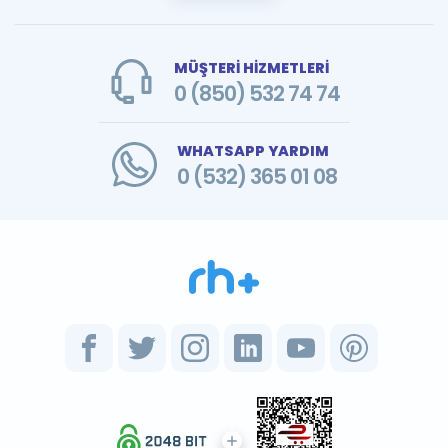
MÜŞTERİ HİZMETLERİ
0 (850) 532 74 74
WHATSAPP YARDIM
0 (532) 365 01 08