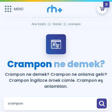
0
MENÜ
MENÜ
Üye Girişi
Ana Sayfa
Sözlük
crampon
Online Dersler
Sepetin Şu An Boş.
Çalışma Paketleri
Remzi Hoca ile seni sınava hazırlayacak onlarca eğitim seni
bekliyor!
Kitaplar ve Kaynaklar
GİRİŞ YAP
Crampon
ne demek?
Katılımcı Görüşleri
Şifremi Hatırlamıyorum
Crampon ne demek? Crampon ne anlama gelir?
Crampon İngilizce örnek cümle. Crampon eş
ÜYE DEĞİLİM
Faydalı Araçlar
anlamlıları.
Ücretsiz Kaynaklar
Blog
İngilizce Gramer
Hakkımızda
Kariyer
Sözlük
Soru & Cevap
İletişim