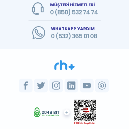
MÜŞTERİ HİZMETLERİ
0 (850) 532 74 74
WHATSAPP YARDIM
0 (532) 365 01 08