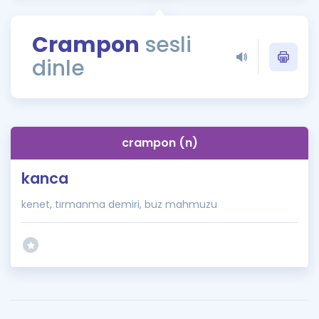
Puan Hesaplama
Crampon
sesli
Rehberlik Aracı
dinle
ÖSYM Sınav Takvimi
Kampanyalar
Blog
crampon (n)
İngilizce Gramer
kanca
kenet, tırmanma demiri, buz mahmuzu