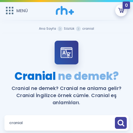
0
MENÜ
MENÜ
Üye Girişi
Ana Sayfa
Sözlük
cranial
Online Dersler
Sepetin Şu An Boş.
Çalışma Paketleri
Remzi Hoca ile seni sınava hazırlayacak onlarca eğitim seni
bekliyor!
Kitaplar ve Kaynaklar
GİRİŞ YAP
Cranial
ne demek?
Katılımcı Görüşleri
Şifremi Hatırlamıyorum
Cranial ne demek? Cranial ne anlama gelir?
Cranial İngilizce örnek cümle. Cranial eş
ÜYE DEĞİLİM
Faydalı Araçlar
anlamlıları.
Ücretsiz Kaynaklar
Blog
İngilizce Gramer
Hakkımızda
Kariyer
Sözlük
Soru & Cevap
İletişim