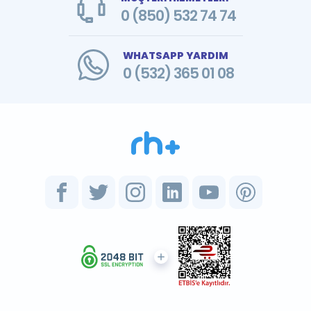
0 (850) 532 74 74
WHATSAPP YARDIM
0 (532) 365 01 08