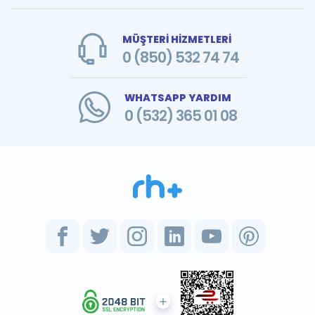
MÜŞTERİ HİZMETLERİ
0 (850) 532 74 74
WHATSAPP YARDIM
0 (532) 365 01 08