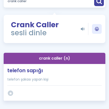
Puan Hesaplama
Rehberlik Aracı
Crank Caller
ÖSYM Sınav Takvimi
sesli dinle
Kampanyalar
Blog
crank caller (n)
İngilizce Gramer
telefon sapığı
telefon şakası yapan kişi