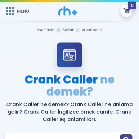
0
MENÜ
MENÜ
Üye Girişi
Ana Sayfa
Sözlük
crank caller
Online Dersler
Sepetin Şu An Boş.
Çalışma Paketleri
Remzi Hoca ile seni sınava hazırlayacak onlarca eğitim seni
bekliyor!
Kitaplar ve Kaynaklar
GİRİŞ YAP
Crank Caller
ne
Katılımcı Görüşleri
demek?
Şifremi Hatırlamıyorum
ÜYE DEĞİLİM
Faydalı Araçlar
Crank Caller ne demek? Crank Caller ne anlama
gelir? Crank Caller İngilizce örnek cümle. Crank
Ücretsiz Kaynaklar
Blog
İngilizce Gramer
Caller eş anlamlıları.
Hakkımızda
Kariyer
Sözlük
Soru & Cevap
İletişim