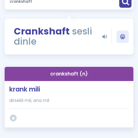
Puan Hesaplama
Rehberlik Aracı
Crankshaft
sesli
ÖSYM Sınav Takvimi
dinle
Kampanyalar
Blog
crankshaft (n)
İngilizce Gramer
krank mili
dirsekli mil, ana mil