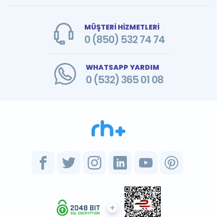
MÜŞTERİ HİZMETLERİ
0 (850) 532 74 74
WHATSAPP YARDIM
0 (532) 365 01 08