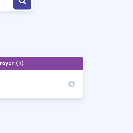
a Özel Fırsatlar
ınavlarla İlgili Haberler
er
 ve Konu Anlatımı
rayon (n)