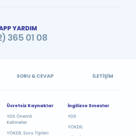
PP YARDIM
2) 365 01 08
SORU & CEVAP
İLETIŞIM
Ücretsiz Kaynaklar
İngilizce Sınavlar
YDS Önemli
YDS
Kelimeler
YÖKDİL
YÖKDİL Soru Tipleri