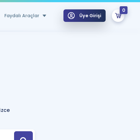
0
Faydalı Araçlar
Üye Girişi
klar
n Ücretsiz Kaynaklar
 için Özel Sözlük
Sepetin Şu An Boş.
ma
uan Hesaplama Aracı
i Hoca ile seni sınava hazırlayacak onlarca eğitim seni bekliyor!
Şifremi Hatırlamıyorum
GİRİŞ YAP
izce
azırlananlar için Öneriler
kvimi
ÜYE DEĞİLİM
arı Tek Takvimde