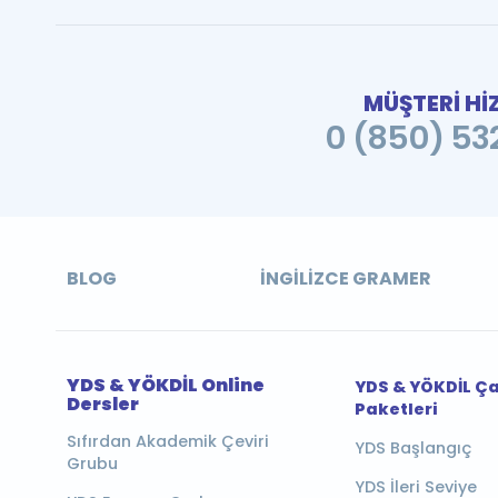
MÜŞTERİ Hİ
0 (850) 532
BLOG
İNGILIZCE GRAMER
YDS & YÖKDİL Online
YDS & YÖKDİL Ç
Dersler
Paketleri
Sıfırdan Akademik Çeviri
YDS Başlangıç
Grubu
YDS İleri Seviye