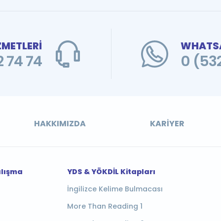
ZMETLERİ
WHATSA
 74 74
0 (53
HAKKIMIZDA
KARIYER
alışma
YDS & YÖKDİL Kitapları
İngilizce Kelime Bulmacası
More Than Reading 1