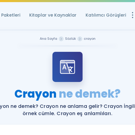
Paketleri
Kitaplar ve Kaynaklar
Katılımcı Görüşleri
Ücretsiz Kayna
Ana Sayfa
Sözlük
crayon
YDS ve YÖKDİL içi
Sözlük
İngilizce Sınavları
Puan Hesapla
Crayon
ne demek?
YDS ve YÖKDİL P
Remz
Rehberlik Aracı
yon ne demek? Crayon ne anlama gelir? Crayon İngil
YDS ve YÖKDİL'e H
örnek cümle. Crayon eş anlamlıları.
ÖSYM Sınav Ta
Tüm ÖSYM Sınavl