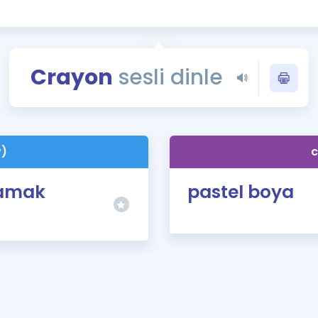
Kampanyalar
Eğitim ve Kitaplar
Blog
Crayon
sesli dinle
YDS - YÖKDİL Tüm S
İngilizce Gram
İngilizce Gramer
v)
c
yamak
pastel boya