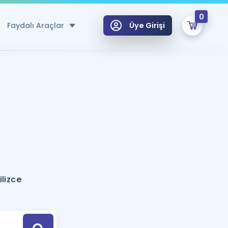
0
Faydalı Araçlar
Üye Girişi
klar
n Ücretsiz Kaynaklar
 için Özel Sözlük
Sepetin Şu An Boş.
ma
uan Hesaplama Aracı
i Hoca ile seni sınava hazırlayacak onlarca eğitim seni bekliyor!
Şifremi Hatırlamıyorum
GİRİŞ YAP
lizce
azırlananlar için Öneriler
kvimi
ÜYE DEĞİLİM
arı Tek Takvimde