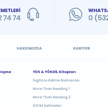
ZMETLERİ
WHATSA
 74 74
0 (53
HAKKIMIZDA
KARIYER
alışma
YDS & YÖKDİL Kitapları
İngilizce Kelime Bulmacası
More Than Reading 1
More Than Reading 2
ÖSYM Kelimeleri