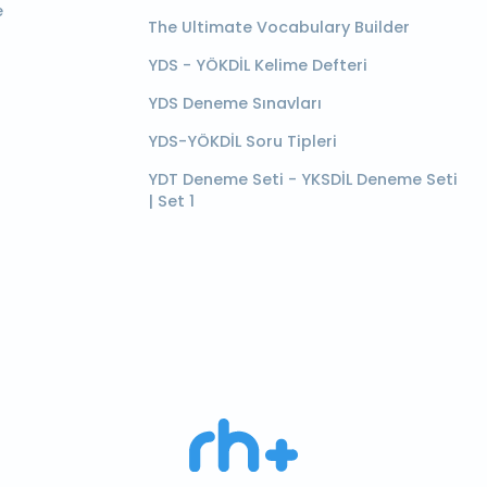
e
The Ultimate Vocabulary Builder
YDS - YÖKDİL Kelime Defteri
YDS Deneme Sınavları
YDS-YÖKDİL Soru Tipleri
YDT Deneme Seti - YKSDİL Deneme Seti
| Set 1