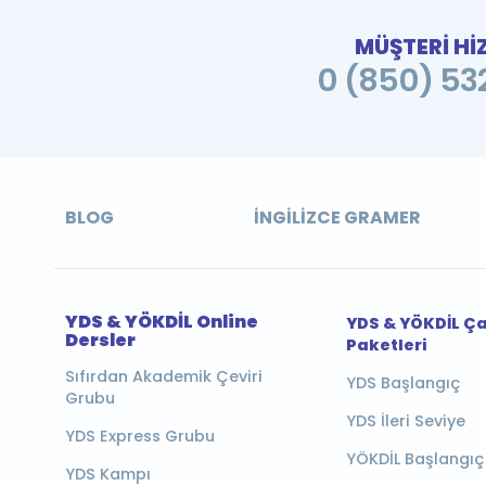
MÜŞTERİ Hİ
0 (850) 532
BLOG
İNGILIZCE GRAMER
YDS & YÖKDİL Online
YDS & YÖKDİL Ç
Dersler
Paketleri
Sıfırdan Akademik Çeviri
YDS Başlangıç
Grubu
YDS İleri Seviye
YDS Express Grubu
YÖKDİL Başlangıç
YDS Kampı