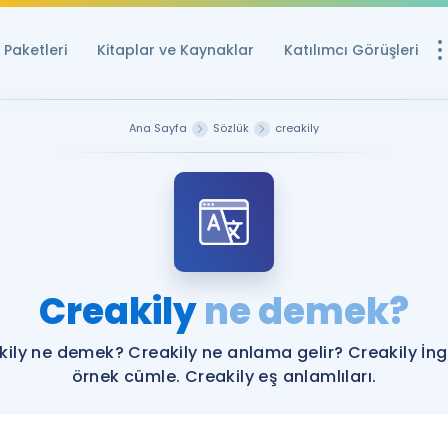
Paketleri
Kitaplar ve Kaynaklar
Katılımcı Görüşleri
Ücretsiz Kayna
Ana Sayfa
Sözlük
creakily
YDS ve YÖKDİL içi
Sözlük
İngilizce Sınavları
Puan Hesapla
Creakily
ne demek?
YDS ve YÖKDİL P
Remz
Rehberlik Aracı
kily ne demek? Creakily ne anlama gelir? Creakily İngi
YDS ve YÖKDİL'e H
örnek cümle. Creakily eş anlamlıları.
ÖSYM Sınav Ta
Tüm ÖSYM Sınavl