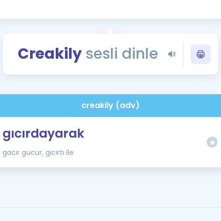
Kampanyalar
Eğitim ve Kitaplar
Blog
Creakily
sesli dinle
YDS - YÖKDİL Tüm S
İngilizce Gram
İngilizce Gramer
creakily (adv)
gıcırdayarak
gacır gucur, gıcırtı ile