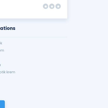
ations
ek
rem
a
otik krem