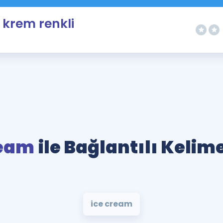
krem renkli
eam
ile Bağlantılı Kelim
ice cream