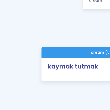
cream (v
kaymak tutmak