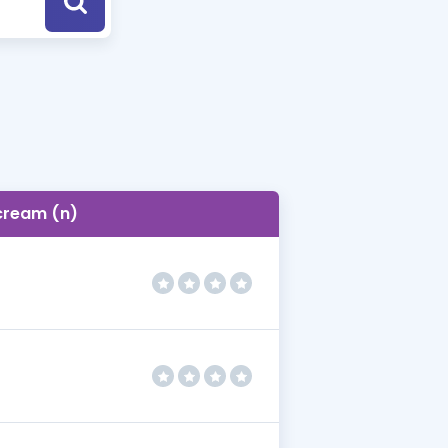
a Özel Fırsatlar
ınavlarla İlgili Haberler
er
 ve Konu Anlatımı
cream (n)