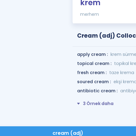
krem
merhem
Cream (adj) Colloc
apply cream :
krem sürm
topical cream :
topikal k
fresh cream :
taze krema
soured cream :
ekşi krem
antibiotic cream :
antibiy
3 Örnek daha
cream (adj)