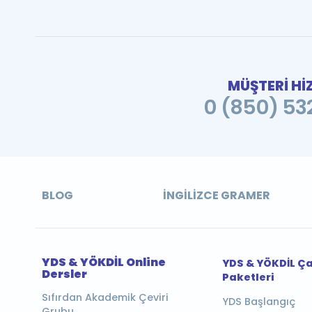
MÜŞTERİ Hİ
0 (850) 532
BLOG
İNGILIZCE GRAMER
YDS & YÖKDİL Online
YDS & YÖKDİL Ç
Dersler
Paketleri
Sıfırdan Akademik Çeviri
YDS Başlangıç
Grubu