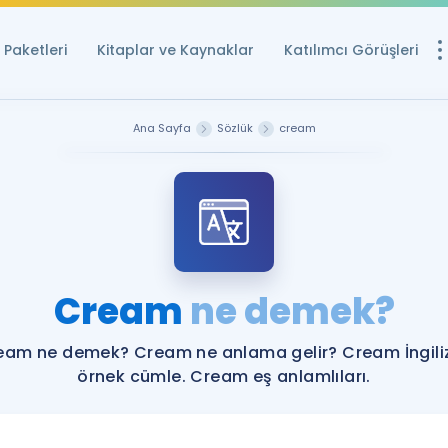
Paketleri
Kitaplar ve Kaynaklar
Katılımcı Görüşleri
Ücretsiz Kayna
Ana Sayfa
Sözlük
cream
YDS ve YÖKDİL içi
Sözlük
İngilizce Sınavları
Puan Hesapla
Cream
ne demek?
YDS ve YÖKDİL P
Remz
Rehberlik Aracı
eam ne demek? Cream ne anlama gelir? Cream İngili
YDS ve YÖKDİL'e H
örnek cümle. Cream eş anlamlıları.
ÖSYM Sınav Ta
Tüm ÖSYM Sınavl