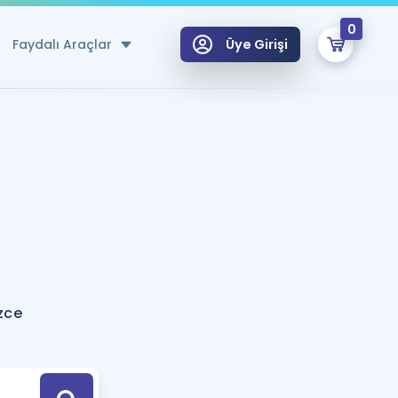
0
Faydalı Araçlar
Üye Girişi
klar
n Ücretsiz Kaynaklar
 için Özel Sözlük
Sepetin Şu An Boş.
ma
uan Hesaplama Aracı
i Hoca ile seni sınava hazırlayacak onlarca eğitim seni bekliyor!
Şifremi Hatırlamıyorum
GİRİŞ YAP
zce
azırlananlar için Öneriler
kvimi
ÜYE DEĞİLİM
arı Tek Takvimde