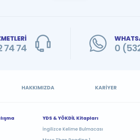
ZMETLERİ
WHATSA
 74 74
0 (53
HAKKIMIZDA
KARIYER
alışma
YDS & YÖKDİL Kitapları
İngilizce Kelime Bulmacası
More Than Reading 1