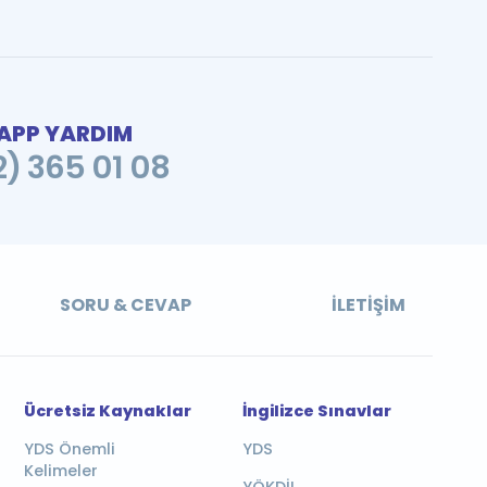
PP YARDIM
2) 365 01 08
SORU & CEVAP
İLETIŞIM
Ücretsiz Kaynaklar
İngilizce Sınavlar
YDS Önemli
YDS
Kelimeler
YÖKDİL