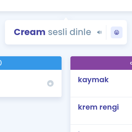
Kampanyalar
Eğitim ve Kitaplar
Blog
Cream
sesli dinle
YDS - YÖKDİL Tüm S
İngilizce Gram
İngilizce Gramer
)
kaymak
krem rengi