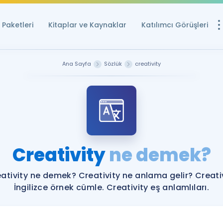
Paketleri
Kitaplar ve Kaynaklar
Katılımcı Görüşleri
Ücretsiz Kayna
Ana Sayfa
Sözlük
creativity
YDS ve YÖKDİL içi
Sözlük
İngilizce Sınavları
Puan Hesapla
Creativity
ne demek?
YDS ve YÖKDİL P
Remz
Rehberlik Aracı
ativity ne demek? Creativity ne anlama gelir? Creati
YDS ve YÖKDİL'e H
İngilizce örnek cümle. Creativity eş anlamlıları.
ÖSYM Sınav Ta
Tüm ÖSYM Sınavl