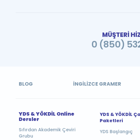
MÜŞTERİ Hİ
0 (850) 532
BLOG
İNGILIZCE GRAMER
YDS & YÖKDİL Online
YDS & YÖKDİL Ç
Dersler
Paketleri
Sıfırdan Akademik Çeviri
YDS Başlangıç
Grubu