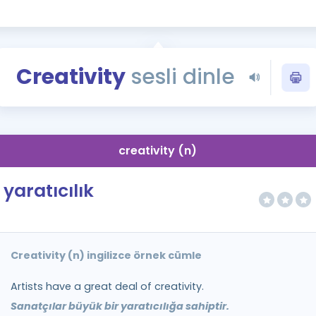
Kampanyalar
Eğitim ve Kitaplar
Blog
Creativity
sesli dinle
YDS - YÖKDİL Tüm S
İngilizce Gram
İngilizce Gramer
creativity (n)
yaratıcılık
Creativity (n) ingilizce örnek cümle
Artists have a great deal of creativity.
Sanatçılar büyük bir yaratıcılığa sahiptir.