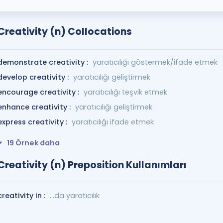
Creativity (n) Collocations
demonstrate creativity :
yaratıcılığı göstermek/ifade etmek
develop creativity :
yaratıcılığı geliştirmek
encourage creativity :
yaratıcılığı teşvik etmek
enhance creativity :
yaratıcılığı geliştirmek
express creativity :
yaratıcılığı ifade etmek
19 Örnek daha
Creativity (n) Preposition Kullanımları
creativity in :
...da yaratıcılık