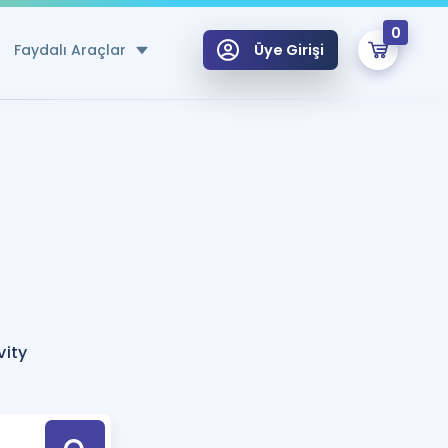
0
Faydalı Araçlar
Üye Girişi
klar
n Ücretsiz Kaynaklar
 için Özel Sözlük
Sepetin Şu An Boş.
ma
uan Hesaplama Aracı
i Hoca ile seni sınava hazırlayacak onlarca eğitim seni bekliyor!
Şifremi Hatırlamıyorum
GİRİŞ YAP
vity
azırlananlar için Öneriler
kvimi
ÜYE DEĞİLİM
arı Tek Takvimde