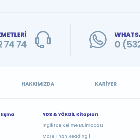
ZMETLERİ
WHATSA
 74 74
0 (53
HAKKIMIZDA
KARIYER
alışma
YDS & YÖKDİL Kitapları
İngilizce Kelime Bulmacası
More Than Reading 1