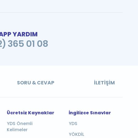
PP YARDIM
2) 365 01 08
SORU & CEVAP
İLETIŞIM
Ücretsiz Kaynaklar
İngilizce Sınavlar
YDS Önemli
YDS
Kelimeler
YÖKDİL