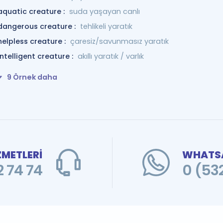
aquatic creature :
suda yaşayan canlı
dangerous creature :
tehlikeli yaratık
helpless creature :
çaresiz/savunmasız yaratık
intelligent creature :
akıllı yaratık / varlık
9 Örnek daha
ZMETLERİ
WHATSA
 74 74
0 (53