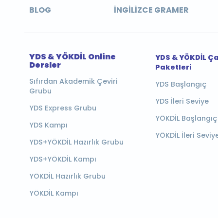
BLOG
İNGILIZCE GRAMER
YDS & YÖKDİL Online
YDS & YÖKDİL Ç
Dersler
Paketleri
Sıfırdan Akademik Çeviri
YDS Başlangıç
Grubu
YDS İleri Seviye
YDS Express Grubu
YÖKDİL Başlangıç
YDS Kampı
YÖKDİL İleri Seviy
YDS+YÖKDİL Hazırlık Grubu
YDS+YÖKDİL Kampı
YÖKDİL Hazırlık Grubu
YÖKDİL Kampı