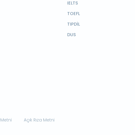
IELTS
TOEFL
TIPDİL
DUS
 Metni
Açık Rıza Metni