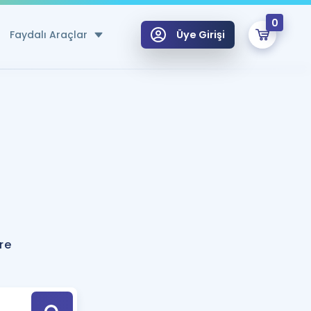
0
Faydalı Araçlar
Üye Girişi
klar
n Ücretsiz Kaynaklar
 için Özel Sözlük
Sepetin Şu An Boş.
ma
uan Hesaplama Aracı
i Hoca ile seni sınava hazırlayacak onlarca eğitim seni bekliyor!
Şifremi Hatırlamıyorum
GİRİŞ YAP
re
azırlananlar için Öneriler
kvimi
ÜYE DEĞİLİM
arı Tek Takvimde