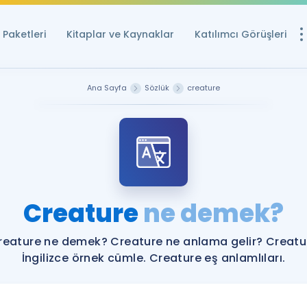
Paketleri
Kitaplar ve Kaynaklar
Katılımcı Görüşleri
Ücretsiz Kayna
Ana Sayfa
Sözlük
creature
YDS ve YÖKDİL içi
Sözlük
İngilizce Sınavları
Puan Hesapla
Creature
ne demek?
YDS ve YÖKDİL P
Remz
Rehberlik Aracı
reature ne demek? Creature ne anlama gelir? Creatu
YDS ve YÖKDİL'e H
İngilizce örnek cümle. Creature eş anlamlıları.
ÖSYM Sınav Ta
Tüm ÖSYM Sınavl