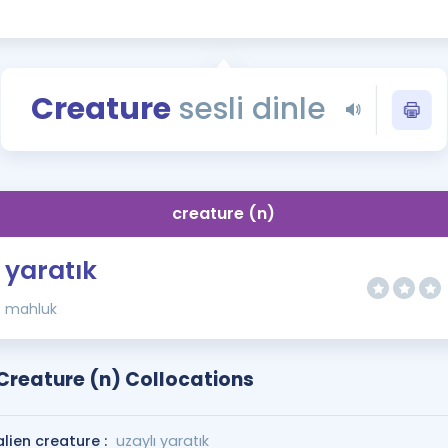
Kampanyalar
Eğitim ve Kitaplar
Blog
Creature
sesli dinle
YDS - YÖKDİL Tüm S
İngilizce Gram
İngilizce Gramer
creature (n)
yaratık
mahluk
Creature (n) Collocations
alien creature :
uzaylı yaratık